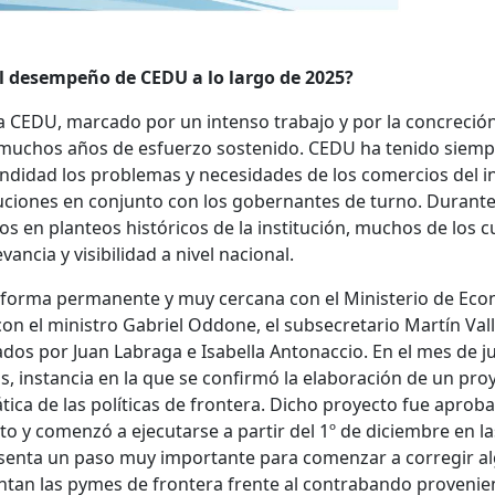
l desempeño de CEDU a lo largo de 2025?
 CEDU, marcado por un intenso trabajo y por la concreció
e muchos años de esfuerzo sostenido. CEDU ha tenido siem
idad los problemas y necesidades de los comercios del int
oluciones en conjunto con los gobernantes de turno. Durant
os en planteos históricos de la institución, muchos de los c
ancia y visibilidad a nivel nacional.
de forma permanente y muy cercana con el Ministerio de Ec
 con el ministro Gabriel Oddone, el subsecretario Martín Val
dos por Juan Labraga e Isabella Antonaccio. En el mes de j
as, instancia en la que se confirmó la elaboración de un pro
tica de las políticas de frontera. Dicho proyecto fue aprob
o y comenzó a ejecutarse a partir del 1º de diciembre en la
resenta un paso muy importante para comenzar a corregir a
ntan las pymes de frontera frente al contrabando provenie