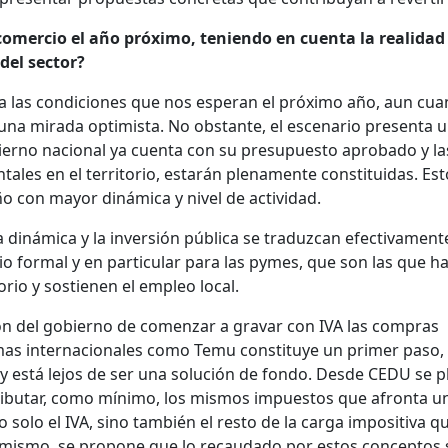
comercio el año próximo, teniendo en cuenta la realidad 
del sector?
eza las condiciones que nos esperan el próximo año, aun cu
na mirada optimista. No obstante, el escenario presenta 
bierno nacional ya cuenta con su presupuesto aprobado y la
ales en el territorio, estarán plenamente constituidas. Est
ño con mayor dinámica y nivel de actividad.
 dinámica y la inversión pública se traduzcan efectivament
o formal y en particular para las pymes, que son las que h
orio y sostienen el empleo local.
sión del gobierno de comenzar a gravar con IVA las compras
rmas internacionales como Temu constituye un primer paso,
 y está lejos de ser una solución de fondo. Desde CEDU se p
ributar, como mínimo, los mismos impuestos que afronta u
solo el IVA, sino también el resto de la carga impositiva q
simismo, se propone que lo recaudado por estos conceptos 