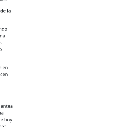
de la
ando
una
s
o
e en
acen
lantea
na
ue hoy
sea