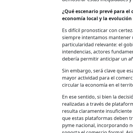
¿Qué escenario prevé para el 
economía local y la evolución 
Es difícil pronosticar con cert
siempre intentamos mantener u
particularidad relevante: el go
intendencias, actores fundament
debería permitir anticipar un a
Sin embargo, será clave que esa
mayor actividad para el comerci
circular la economía en el territ
En ese sentido, si bien la deci
realizadas a través de platafo
resulta claramente insuficiente
que estas plataformas deben t
pyme nacional, incorporando no 
soporta el comercio formal. A