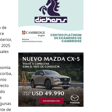
n de
pre
erior,
e 2025
uales
onomía
lcorba,
unio
yecto
ado
s
lgunas
nte de