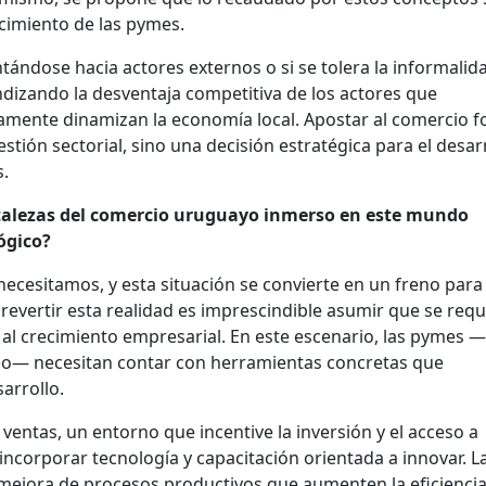
ecimiento de las pymes.
tándose hacia actores externos o si se tolera la informalida
dizando la desventaja competitiva de los actores que
mente dinamizan la economía local. Apostar al comercio f
stión sectorial, sino una decisión estratégica para el desar
s.
ortalezas del comercio uruguayo inmerso en este mundo
ógico?
ecesitamos, y esta situación se convierte en un freno para 
 revertir esta realidad es imprescindible asumir que se requ
al crecimiento empresarial. En este escenario, las pymes 
o— necesitan contar con herramientas concretas que
arrollo.
ventas, un entorno que incentive la inversión y el acceso a
ncorporar tecnología y capacitación orientada a innovar. L
 mejora de procesos productivos que aumenten la eficiencia