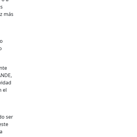
es
ez más
to
o
nte
ANDE,
vidad
 el
do ser
este
ca