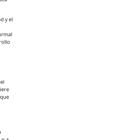
d y el
ormal
rollo
el
iere
—que
a
 o a