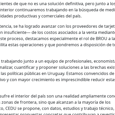
ientes de que no es una solución definitiva, pero junto a lo
 interior continuaremos trabajando en la búsqueda de med
idades productivas y comerciales del país.
encia, se ha logrado avanzar con los proveedores de tarjet
 insuficiente— de los costos asociados a la venta mediant
este proceso, destacamos especialmente el rol de BROU a la
lita estas operaciones y que pondremos a disposición de 
 trabajando junto a un equipo de profesionales, economist
analizar, cuantificar y proponer soluciones a las brechas exi
de las políticas públicas en Uruguay. Estamos convencidos de
ivo y con mayor crecimiento es imprescindible reducir esta
 sufre el interior del país son una realidad ampliamente co
s zonas de frontera, sino que alcanzan a la mayoría de los
o, CEDU se propone, con datos, estudios y trabajo técnico,
presentar propuestas concretas que contribuyan a revertir