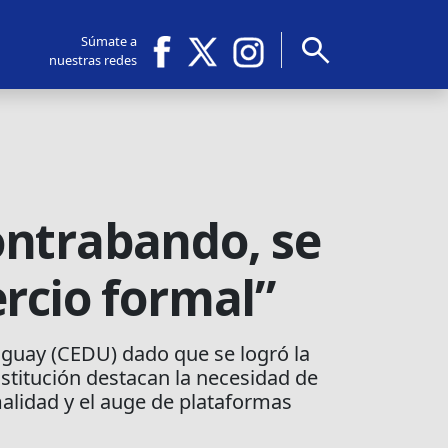
search
Súmate a
nuestras redes
contrabando, se
rcio formal”
uguay (CEDU) dado que se logró la
nstitución destacan la necesidad de
alidad y el auge de plataformas