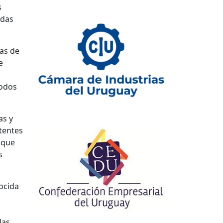
s
idas
as de
e
todos
as y
stentes
 que
s
nocida
las.