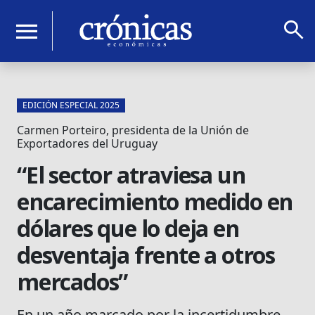
search
menu
EDICIÓN ESPECIAL 2025
Carmen Porteiro, presidenta de la Unión de
Exportadores del Uruguay
“El sector atraviesa un
encarecimiento medido en
dólares que lo deja en
desventaja frente a otros
mercados”
En un año marcado por la incertidumbre