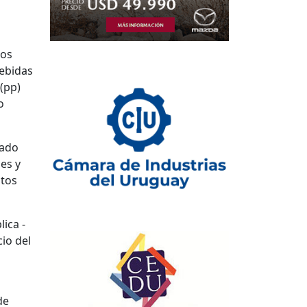
dos
bebidas
 (pp)
o
rado
es y
utos
lica -
io del
de