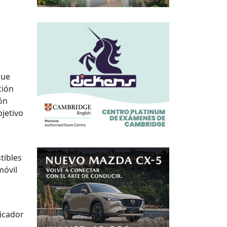
que
ción
ión
bjetivo
tibles
móvil
icador