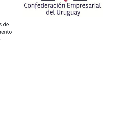
s de
mento
e