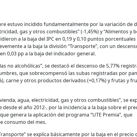
mbre estuvo incidido fundamentalmente por la variación de 
ctricidad, gas y otros combustibles” (-1,45%) y “Alimentos y 
cidieron a la baja del IPC en 0,19 y 0,10 puntos porcentuales
evemente a la baja la división “Transporte”, con un descens
 0,03 pp a la baja del indicador general.
das no alcohólicas”, se destacó el descenso de 5,77% regist
egumbres, que sobrecompensó las subas registradas por pan
, carne y otros productos derivados (+0,17%) y frutas y fr
vienda, agua, electricidad, gas y otros combustibles”, se exp
esde el año 2012-, por la incidencia a la baja sobre el prec
a que genera la aplicación del programa “UTE Premia”, que
 de consumo del mes.
 “Transporte” se explica básicamente por la baja en el precio 