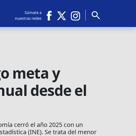
search
Súmate a
nuestras redes
go meta y
nual desde el
nomía cerró el año 2025 con un
tadística (INE). Se trata del menor