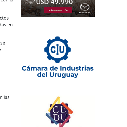
ctos
ídas en
 se
%
n las
,