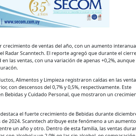
 crecimiento de ventas del año, con un aumento interanual
el Radar Scanntech. El reporte agregó que durante el cierr
d en las ventas, con una variación de apenas +0,2%, aunque
turacón.
ductos, Alimentos y Limpieza registraron caídas en las venta
ior, con descensos del 0,7% y 0,5%, respectivamente. Este
en Bebidas y Cuidado Personal, que mostraron un crecimien
e destaca el fuerte crecimiento de Bebidas durante diciembr
 de 2024. Scanntech atribuye este fenómeno a un aumento
entre un año y otro. Dentro de esta familia, las ventas dura
s con alcohol y un 2,0% en las sin alcohol, en comparación