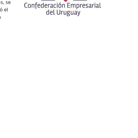
s, se
ó el
n