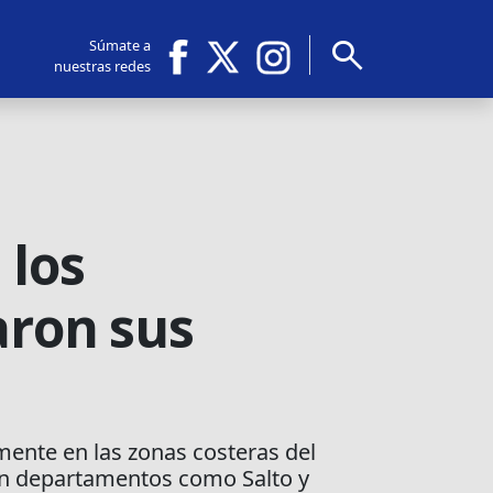
search
Súmate a
nuestras redes
 los
ron sus
lmente en las zonas costeras del
 en departamentos como Salto y