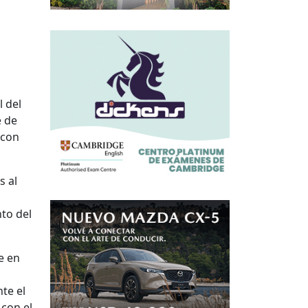
 del
e de
 con
s al
to del
e en
nte el
 con el