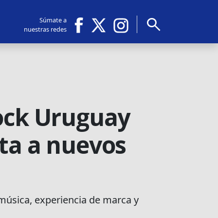
search
Súmate a
nuestras redes
Rock Uruguay
sta a nuevos
música, experiencia de marca y