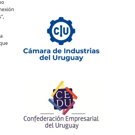
no
nexión
”,
na
 que