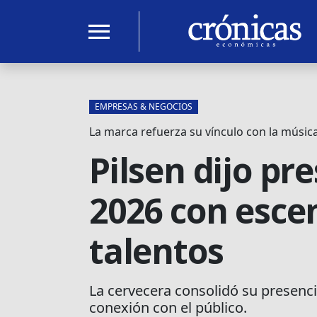
menu
EMPRESAS & NEGOCIOS
La marca refuerza su vínculo con la música
Pilsen dijo p
2026 con esce
talentos
La cervecera consolidó su presenc
conexión con el público.