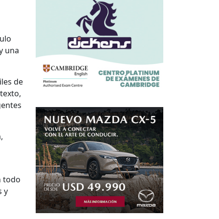
ulo
 y una
iles de
texto,
gentes
,
n todo
s y