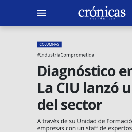
menu
COLUMNAS
#IndustriaComprometida
Diagnóstico en
La CIU lanzó 
del sector
A través de su Unidad de Formación
empresas con un staff de expertos 