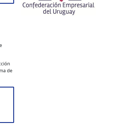
e
cción
oma de