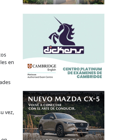
tos
ales en
dades
u vez,
o en