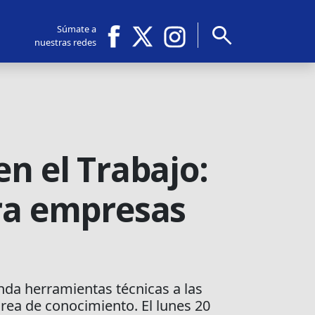
search
Súmate a
nuestras redes
en el Trabajo:
ara empresas
nda herramientas técnicas a las
rea de conocimiento. El lunes 20