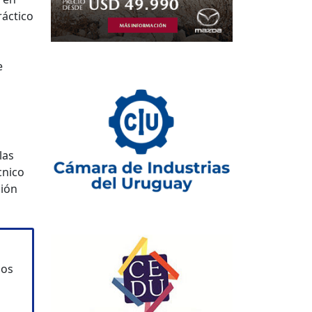
ráctico
e
las
cnico
ción
mos