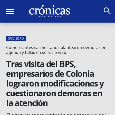
search
menu
SOCIEDAD
Comerciantes carmelitanos plantearon demoras en
agenda y fallas en servicio web
Tras visita del BPS,
empresarios de Colonia
lograron modificaciones y
cuestionaron demoras en
la atención
El director representante de empresas del