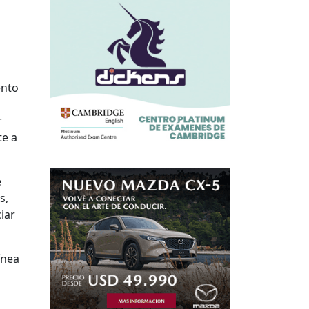
ento
r
te a
e
s,
iar
ínea