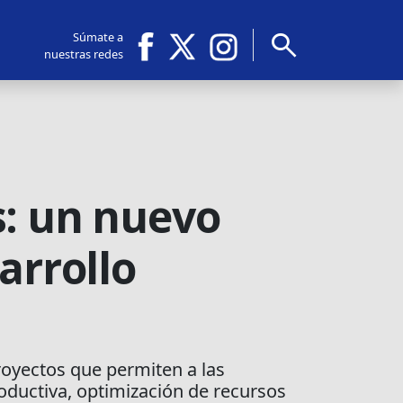
search
Súmate a
nuestras redes
s: un nuevo
arrollo
royectos que permiten a las
oductiva, optimización de recursos