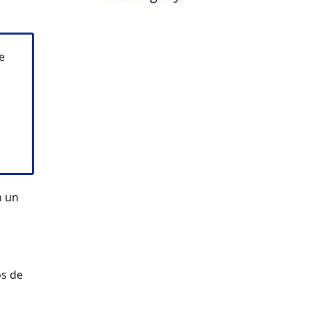
e
n un
os de