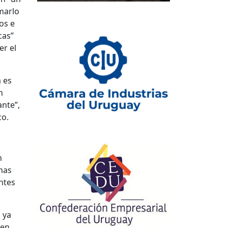
marlo
os e
cas”
er el
a es
n
ante”,
co.
n
mas
ntes
 ya
 en