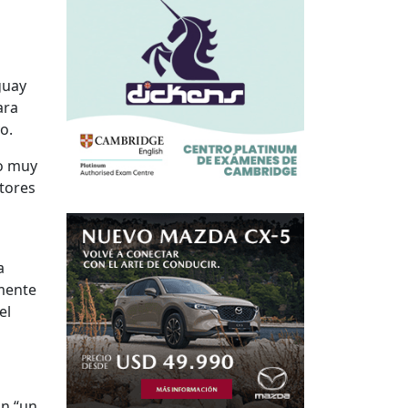
guay
ara
o.
do muy
ctores
a
amente
el
an “un