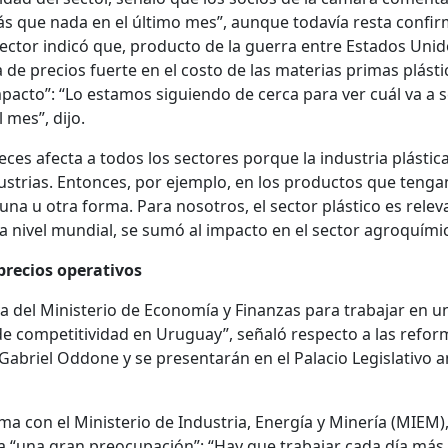
más que nada en el último mes”, aunque todavía resta confir
 sector indicó que, producto de la guerra entre Estados Unid
a de precios fuerte en el costo de las materias primas plásti
mpacto”: “Lo estamos siguiendo de cerca para ver cuál va a s
 mes”, dijo.
eces afecta a todos los sectores porque la industria plástic
ustrias. Entonces, por ejemplo, en los productos que tenga
una u otra forma. Para nosotros, el sector plástico es relev
 a nivel mundial, se sumó al impacto en el sector agroquími
precios operativos
a del Ministerio de Economía y Finanzas para trabajar en u
de competitividad en Uruguay”, señaló respecto a las refor
briel Oddone y se presentarán en el Palacio Legislativo a
ma con el Ministerio de Industria, Energía y Minería (MIEM),
a “una gran preocupación”: “Hay que trabajar cada día más