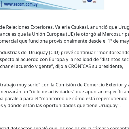
 de Relaciones Exteriores, Valeria Csukasi, anunció que Uru
ranceles que la Unión Europea (UE) le otorgó al Mercosur p
omercial que funciona provisionalmente desde el 1º de may
Industrias del Uruguay (CIU) prevé continuar “monitorean
especto al acuerdo con Europa y la realidad de “distintos se
ar el acuerdo vigente”, dijo a CRÓNICAS su presidente,
trabajo muy serio” con la Comisión de Comercio Exterior y 
menzarán un “ciclo de actividades” que apuntan específic
a paralela para el “monitoreo de cómo está repercutiendo 
es y dónde están las oportunidades que tiene Uruguay”.
idad del sector, señaló que los socios de la cámara coment