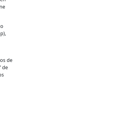
ene
to
p),
tos de
” de
os