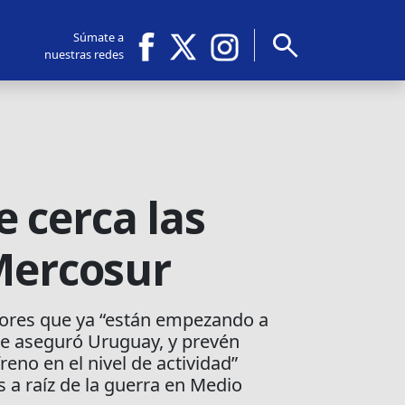
search
Súmate a
nuestras redes
 cerca las
-Mercosur
tores que ya “están empezando a
ue aseguró Uruguay, y prevén
reno en el nivel de actividad”
s a raíz de la guerra en Medio