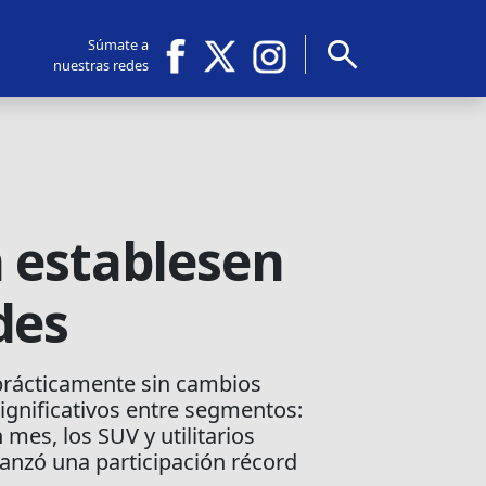
search
Súmate a
nuestras redes
 establesen
des
prácticamente sin cambios
ignificativos entre segmentos:
mes, los SUV y utilitarios
canzó una participación récord