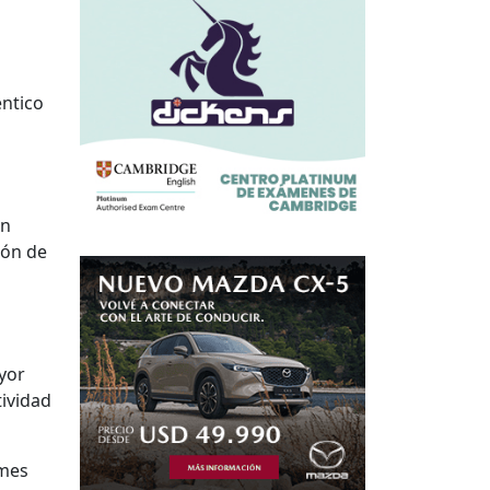
éntico
in
ión de
yor
tividad
 mes