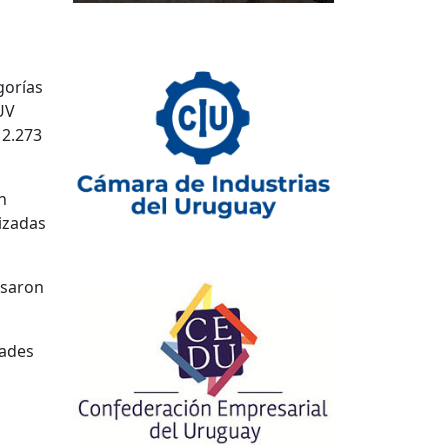
gorías
UV
 2.273
n
izadas
asaron
dades