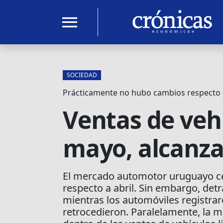
menu
SOCIEDAD
Prácticamente no hubo cambios respecto a
Ventas de veh
mayo, alcanza
El mercado automotor uruguayo ce
respecto a abril. Sin embargo, det
mientras los automóviles registrar
retrocedieron. Paralelamente, la m