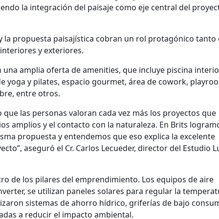
ndo la integración del paisaje como eje central del proyec
y la propuesta paisajística cobran un rol protagónico tanto 
nteriores y exteriores.
una amplia oferta de amenities, que incluye piscina interio
 de yoga y pilates, espacio gourmet, área de cowork, playro
ibre, entre otros.
 que las personas valoran cada vez más los proyectos que
cios amplios y el contacto con la naturaleza. En Brits logram
isma propuesta y entendemos que eso explica la excelente
cto”, aseguró el Cr. Carlos Lecueder, director del Estudio Lu
tro de los pilares del emprendimiento. Los equipos de aire
verter, se utilizan paneles solares para regular la tempera
ilizaron sistemas de ahorro hídrico, griferías de bajo consu
adas a reducir el impacto ambiental.