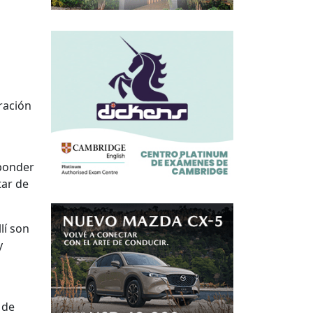
uración
sponder
tar de
lí son
y
 de