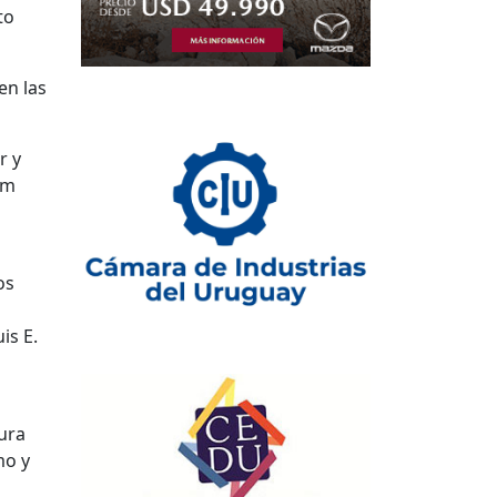
to
en las
r y
om
os
is E.
tura
mo y