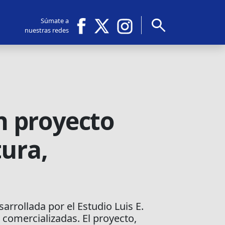
search
Súmate a
nuestras redes
un proyecto
tura,
arrollada por el Estudio Luis E.
comercializadas. El proyecto,