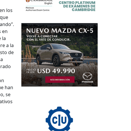
en los
 que
dando”.
s en
 la
re a la
sto de
la
orado
on
ue han
o, se
ativos