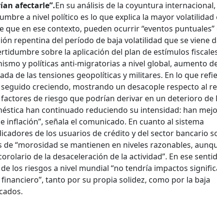
ían afectarle”.
En su análisis de la coyuntura internacional,
umbre a nivel político es lo que explica la mayor volatilidad 
te que en ese contexto, pueden ocurrir “eventos puntuales”
ón repentina del período de baja volatilidad que se viene 
ertidumbre sobre la aplicación del plan de estímulos fiscale
smo y políticas anti-migratorias a nivel global, aumento de
ada de las tensiones geopolíticas y militares. En lo que refie
 seguido creciendo, mostrando un desacople respecto al re
s factores de riesgo que podrían derivar en un deterioro de 
stica han continuado reduciendo su intensidad: han mej
de inflación”, señala el comunicado. En cuanto al sistema
dicadores de los usuarios de crédito y del sector bancario s
es de “morosidad se mantienen en niveles razonables, aunq
lario de la desaceleración de la actividad”. En ese sentid
de los riesgos a nivel mundial “no tendría impactos signific
 financiero”, tanto por su propia solidez, como por la baja
icados.