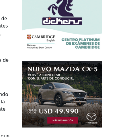
 de
ntes
,
a de
endo
 la
nte
 que