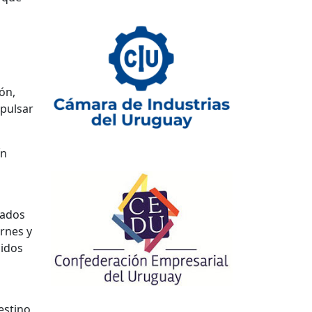
ón,
mpulsar
ín
tados
rnes y
cidos
o
estino