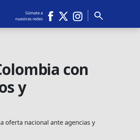
search
Súmate a
nuestras redes
Colombia con
os y
 oferta nacional ante agencias y