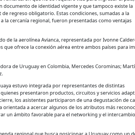
on documento de identidad vigente y que tampoco existe la
t de regreso obligatorio. Estas condiciones, sumadas a la
 a la cercanía regional, fueron presentadas como ventajas
ldo de la aerolínea Avianca, representada por Ivonne Calder
s que ofrece la conexión aérea entre ambos países para i
adora de Uruguay en Colombia, Mercedes Corominas; Mart
z.
uaya estuvo integrada por representantes de distintas
 quienes presentaron productos, circuitos y servicios adap
erre, los asistentes participaron de una degustación de ca
 orientada a acercar algunos de los atributos más recono
rar un ámbito favorable para el networking y el intercambi
agenda regional que busca posicionar a Uruguay como un d