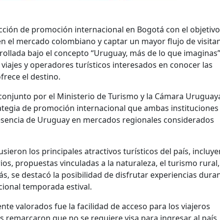
ción de promoción internacional en Bogotá con el objetivo
en el mercado colombiano y captar un mayor flujo de visita
sarrollada bajo el concepto “Uruguay, más de lo que imaginas”
viajes y operadores turísticos interesados en conocer las
rece el destino.
 conjunto por el Ministerio de Turismo y la Cámara Uruguay
rategia de promoción internacional que ambas instituciones
resencia de Uruguay en mercados regionales considerados
ieron los principales atractivos turísticos del país, incluy
os, propuestas vinculadas a la naturaleza, el turismo rural,
s, se destacó la posibilidad de disfrutar experiencias dura
icional temporada estival.
te valorados fue la facilidad de acceso para los viajeros
 remarcaron que no se requiere visa para ingresar al país,