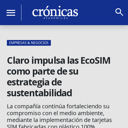
search
menu
EMPRESAS & NEGOCIOS
Claro impulsa las EcoSIM
como parte de su
estrategia de
sustentabilidad
La compañía continúa fortaleciendo su
compromiso con el medio ambiente,
mediante la implementación de tarjetas
SIM fabricadas con plástico 100%