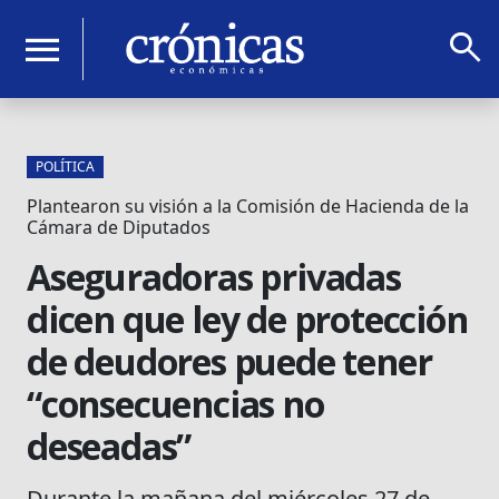
search
menu
POLÍTICA
Plantearon su visión a la Comisión de Hacienda de la
Cámara de Diputados
Aseguradoras privadas
dicen que ley de protección
de deudores puede tener
“consecuencias no
deseadas”
Durante la mañana del miércoles 27 de