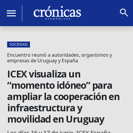
search
menu
SOCIEDAD
Encuentro reunió a autoridades, organismos y
empresas de Uruguay y España
ICEX visualiza un
“momento idóneo” para
ampliar la cooperación en
infraestructura y
movilidad en Uruguay
Los días 16 y 17 de junio, ICEX España