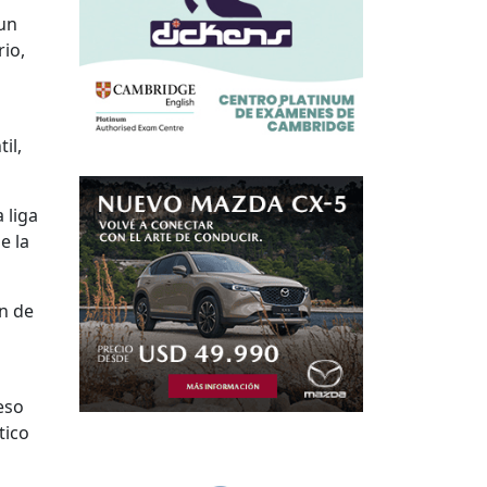
 un
io,
il,
 liga
e la
ón de
eso
tico