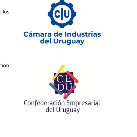
a los
a
ción