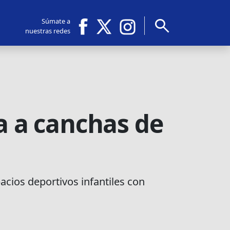
search
Súmate a
nuestras redes
ta a canchas de
acios deportivos infantiles con