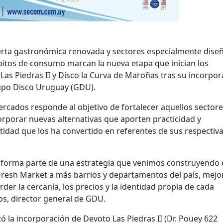
erta gastronómica renovada y sectores especialmente dise
itos de consumo marcan la nueva etapa que inician los
 Las Piedras II y Disco la Curva de Maroñas tras su incorpo
upo Disco Uruguay (GDU).
cados responde al objetivo de fortalecer aquellos sector
corporar nuevas alternativas que aporten practicidad y
ntidad que los ha convertido en referentes de sus respectiv
s forma parte de una estrategia que venimos construyendo
 Fresh Market a más barrios y departamentos del país, mej
der la cercanía, los precios y la identidad propia de cada
os, director general de GDU.
tó la incorporación de Devoto Las Piedras II (Dr. Pouey 622