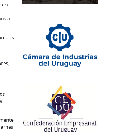
io se
ños a
 ambos
ores,
los
a
amente
carnes