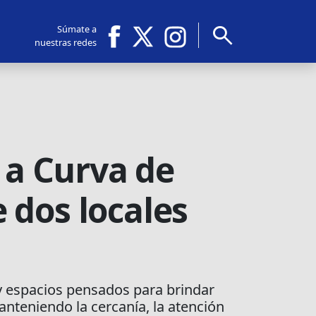
search
Súmate a
nuestras redes
 a Curva de
 dos locales
y espacios pensados para brindar
nteniendo la cercanía, la atención