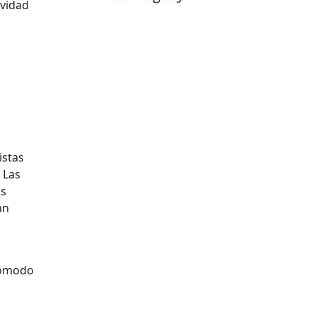
ividad
istas
 Las
ás
an
 cómodo