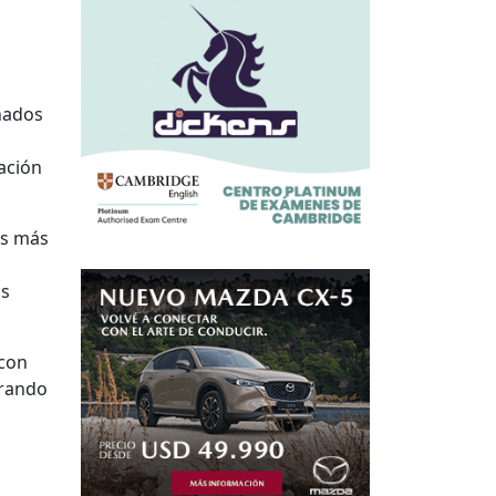
ñados
ración
es más
as
 con
orando