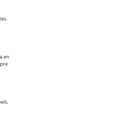
tes.
a en
mpre
aís,