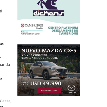
el
que
,
emanda
05
Klasse,
es,