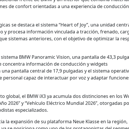
ones de confort orientadas a una experiencia de conducció
icas se destaca el sistema “Heart of Joy”, una unidad centr
lo y procesa información vinculada a tracción, frenado, car
ue sistemas anteriores, con el objetivo de optimizar la re
 sistema BMW Panoramic Vision, una pantalla de 43,3 pulg
e concentra información de conducción y widgets
 una pantalla central de 17,9 pulgadas y el sistema operati
 personal capaz de interactuar por voz y adaptar funciones
o global, el BMW iX3 ya acumula dos distinciones en los W
Año 2026” y “Vehículo Eléctrico Mundial 2026”, otorgadas p
odistas especializados.
ia la expansión de su plataforma Neue Klasse en la región,
 ya se posiciona como uno de los protagonistas del segme