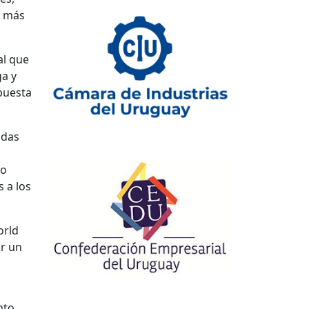
n más
al que
ga y
spuesta
adas
vo
 a los
orld
or un
nto