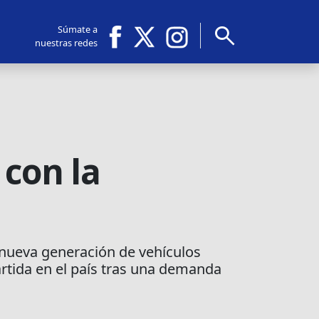
search
Súmate a
nuestras redes
con la
u nueva generación de vehículos
artida en el país tras una demanda