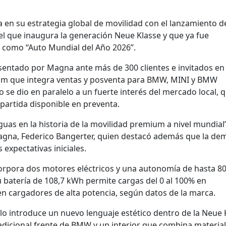
n su estrategia global de movilidad con el lanzamiento d
l que inaugura la generación Neue Klasse y que ya fue
 como “Auto Mundial del Año 2026”.
esentado por Magna ante más de 300 clientes e invitados en
m que integra ventas y posventa para BMW, MINI y BMW
 se dio en paralelo a un fuerte interés del mercado local, 
partida disponible en preventa.
uas en la historia de la movilidad premium a nivel mundial”
Magna, Federico Bangerter, quien destacó además que la d
expectativas iniciales.
orpora dos motores eléctricos y una autonomía de hasta 8
u batería de 108,7 kWh permite cargas del 0 al 100% en
 cargadores de alta potencia, según datos de la marca.
lo introduce un nuevo lenguaje estético dentro de la Neue 
adicional frente de BMW y un interior que combina material