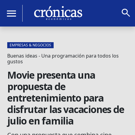
search
menu
EMPRESAS & NEGOCIOS
Buenas ideas - Una programación para todos los
gustos
Movie presenta una
propuesta de
entretenimiento para
disfrutar las vacaciones de
julio en familia
Con una propuesta que combina cine,