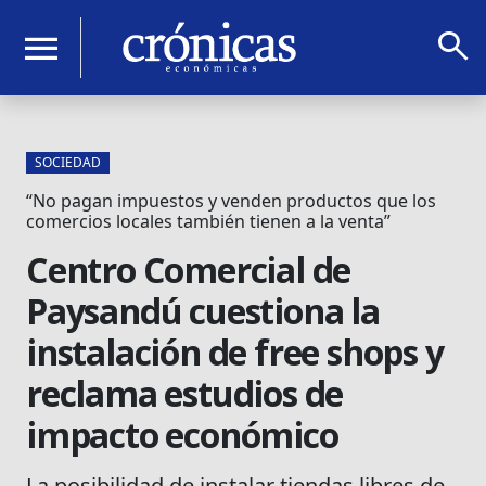
search
menu
SOCIEDAD
“No pagan impuestos y venden productos que los
comercios locales también tienen a la venta”
Centro Comercial de
Paysandú cuestiona la
instalación de free shops y
reclama estudios de
impacto económico
La posibilidad de instalar tiendas libres de