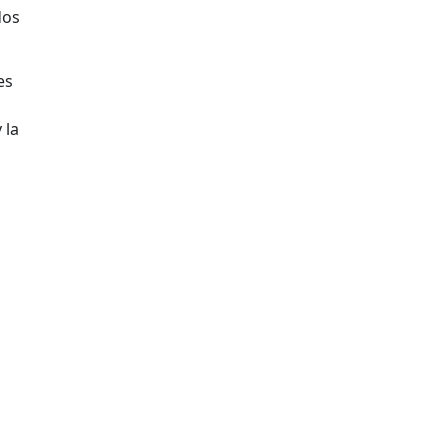
dos
es
 la