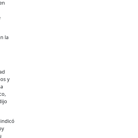
 en
e
n la
ad
os y
la
co,
dijo
 indicó
oy
u