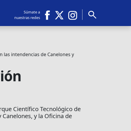
search
Súmate a
nuestras redes
n las intendencias de Canelones y
ción
rque Científico Tecnológico de
 Canelones, y la Oficina de