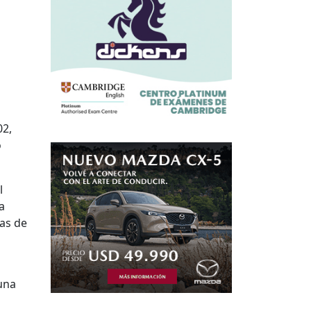
02,
o
l
a
nas de
una