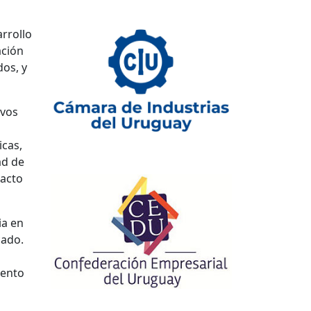
arrollo
ación
dos, y
ivos
icas,
ad de
pacto
ia en
cado.
iento