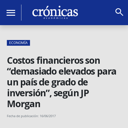
search
menu
ECONOMÍA
Costos financieros son
“demasiado elevados para
un país de grado de
inversión”, según JP
Morgan
Fecha de publicación: 16/06/2017