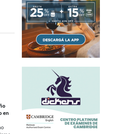
año
o en
ho