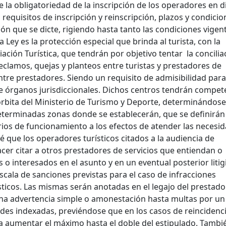
e la obligatoriedad de la inscripción de los operadores en 
requisitos de inscripción y reinscripción, plazos y condicio
ón que se dicte, rigiendo hasta tanto las condiciones vigent
 Ley es la protección especial que brinda al turista, con la
ación Turística, que tendrán por objetivo tentar la concilia
reclamos, quejas y planteos entre turistas y prestadores de
tre prestadores. Siendo un requisito de admisibilidad para
 órganos jurisdiccionales. Dichos centros tendrán compet
órbita del Ministerio de Turismo y Deporte, determinándose
eterminadas zonas donde se establecerán, que se definirá
rios de funcionamiento a los efectos de atender las necesi
é que los operadores turísticos citados a la audiencia de
acer citar a otros prestadores de servicios que entiendan o
o interesados en el asunto y en un eventual posterior litig
escala de sanciones previstas para el caso de infracciones
ticos. Las mismas serán anotadas en el legajo del prestado
na advertencia simple o amonestación hasta multas por un
es indexadas, previéndose que en los casos de reincidenc
a aumentar el máximo hasta el doble del estipulado. Tambié