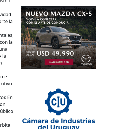
rismo
vidad
rte la
ntales,
con la
 una
 la
n
no e
cutivo
or. En
con
úblico
rbita