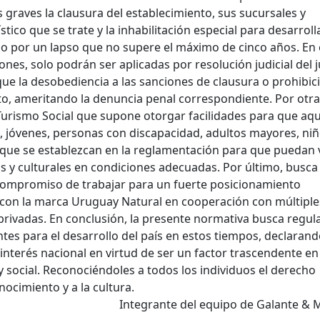
raves la clausura del establecimiento, sus sucursales y
stico que se trate y la inhabilitación especial para desarroll
mo por un lapso que no supere el máximo de cinco años. En 
ones, solo podrán ser aplicadas por resolución judicial del 
 la desobediencia a las sanciones de clausura o prohibic
, ameritando la denuncia penal correspondiente. Por otra
Turismo Social que supone otorgar facilidades para que aqu
, jóvenes, personas con discapacidad, adultos mayores, niñ
s que se establezcan en la reglamentación para que puedan v
os y culturales en condiciones adecuadas. Por último, busc
l compromiso de trabajar para un fuerte posicionamiento
o con la marca Uruguay Natural en cooperación con múltiple
privadas. En conclusión, la presente normativa busca regul
tes para el desarrollo del país en estos tiempos, declarand
nterés nacional en virtud de ser un factor trascendente en 
y social. Reconociéndoles a todos los individuos el derecho
ocimiento y a la cultura.
Integrante del equipo de Galante & 