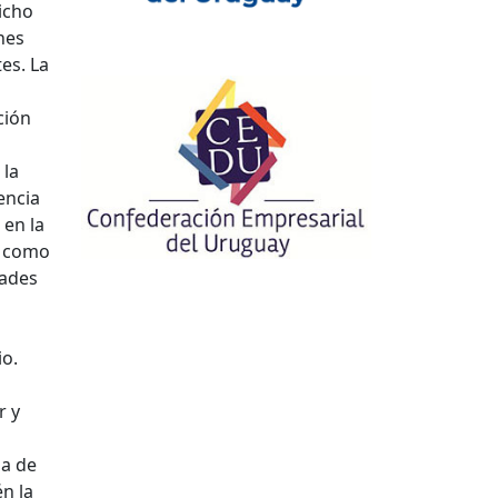
dicho
nes
es. La
ción
 la
encia
 en la
n como
dades
io.
r y
ia de
n la