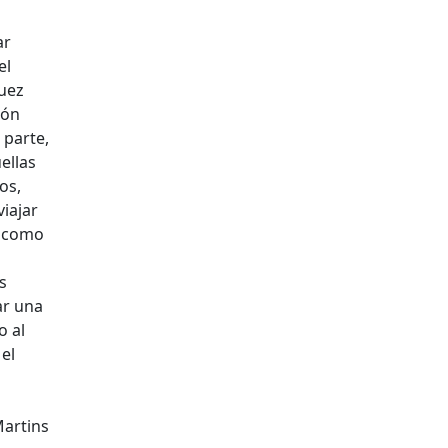
ar
el
juez
ión
 parte,
ellas
os,
iajar
a como
s
ar una
o al
el
Martins