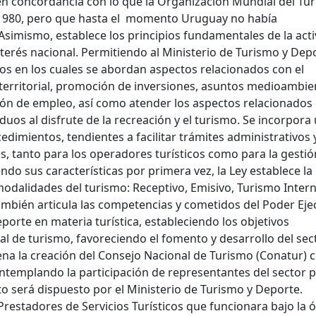
n concordancia con lo que la Organización Mundial del Tu
1980, pero que hasta el momento Uruguay no había
simismo, establece los principios fundamentales de la acti
nterés nacional. Permitiendo al Ministerio de Turismo y Depo
os en los cuales se abordan aspectos relacionados con el
 territorial, promoción de inversiones, asuntos medioambie
ión de empleo, así como atender los aspectos relacionados 
iduos al disfrute de la recreación y el turismo. Se incorpora
dimientos, tendientes a facilitar trámites administrativos y
s, tanto para los operadores turísticos como para la gestió
endo sus características por primera vez, la Ley establece la
modalidades del turismo: Receptivo, Emisivo, Turismo Inter
también articula las competencias y cometidos del Poder Eje
porte en materia turística, estableciendo los objetivos
al de turismo, favoreciendo el fomento y desarrollo del sect
dena la creación del Consejo Nacional de Turismo (Conatur) 
ontemplando la participación de representantes del sector p
o será dispuesto por el Ministerio de Turismo y Deporte.
Prestadores de Servicios Turísticos que funcionara bajo la ó