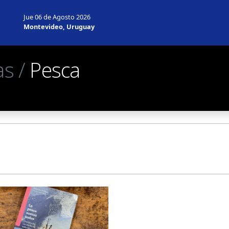
Jue 06 de Agosto 2026
Montevideo, Uruguay
as /
Pesca