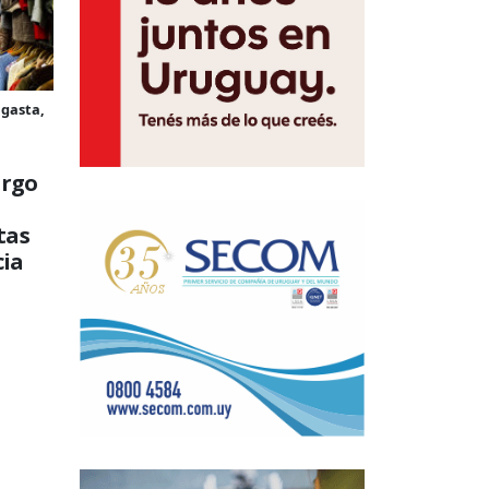
 gasta,
argo
tas
cia