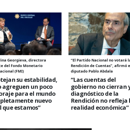
lina Georgieva, directora
“El Partido Nacional no votará l
te del Fondo Monetario
Rendición de Cuentas”, afirmó e
acional (FMI)
diputado Pablo Abdala
tejan su estabilidad,
“Las cuentas del
o agreguen un poco
gobierno no cierran y
oraje para el mundo
diagnóstico de la
pletamente nuevo
Rendición no refleja 
l que estamos”
realidad económica”