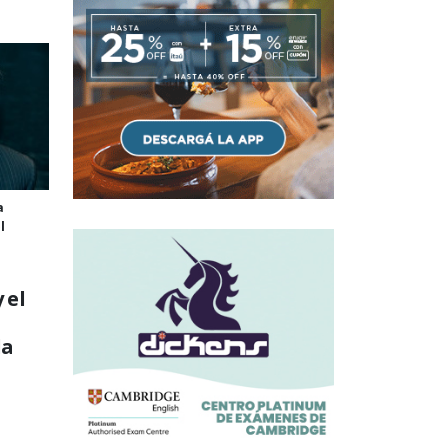
a
l
 el
la