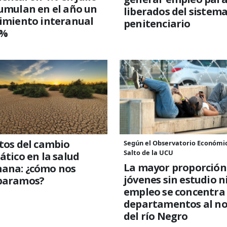
umulan en el año un
liberados del sistem
imiento interanual
penitenciario
2%
tos del cambio
Según el Observatorio Económi
Salto de la UCU
ático en la salud
La mayor proporción
ana: ¿cómo nos
jóvenes sin estudio n
paramos?
empleo se concentra
departamentos al no
del río Negro