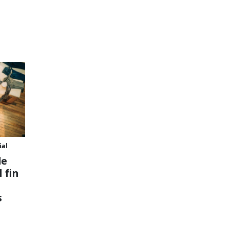
ial
de
 fin
s