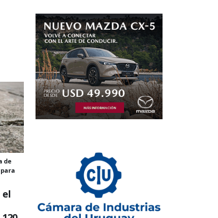
a de
 para
 el
 120