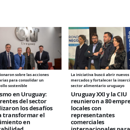
ionaron sobre las acciones
La iniciativa buscó abrir nuevos
rias para consolidar un
mercados y fortalecer la inserc
ollo sostenible
sector alimentario uruguayo
ismo en Uruguay:
Uruguay XXI y la CIU
rentes del sector
reunieron a 80 empr
izaron los desafíos
locales con
 transformar el
representantes
cimiento en
comerciales
abilidad
internacionales para