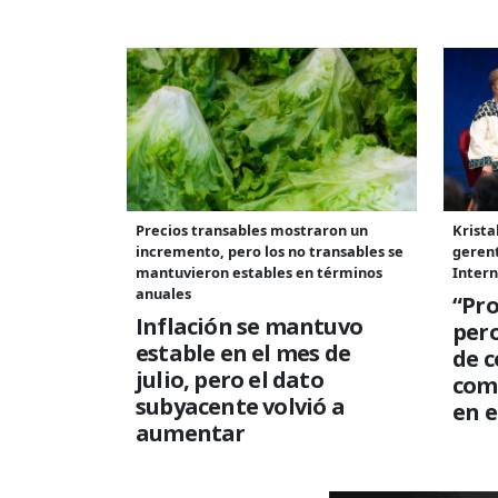
Precios transables mostraron un
Krista
incremento, pero los no transables se
geren
mantuvieron estables en términos
Intern
anuales
“Pro
Inflación se mantuvo
per
estable en el mes de
de c
julio, pero el dato
com
subyacente volvió a
en e
aumentar