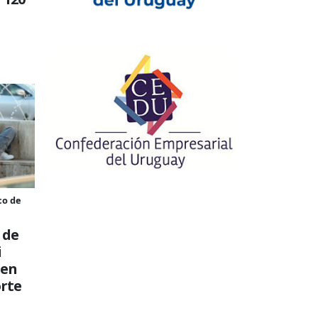
a
co de
 de
i
 en
rte