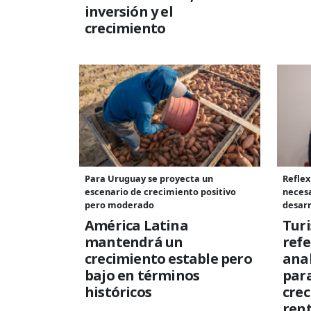
inversión y el
crecimiento
Para Uruguay se proyecta un
Reflex
escenario de crecimiento positivo
necesa
pero moderado
desarr
América Latina
Tur
mantendrá un
refe
crecimiento estable pero
anal
bajo en términos
para
históricos
cre
rent