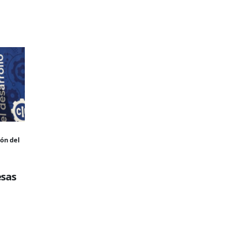
ión del
esas