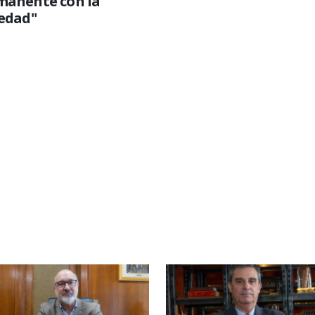
manente con la
iedad"