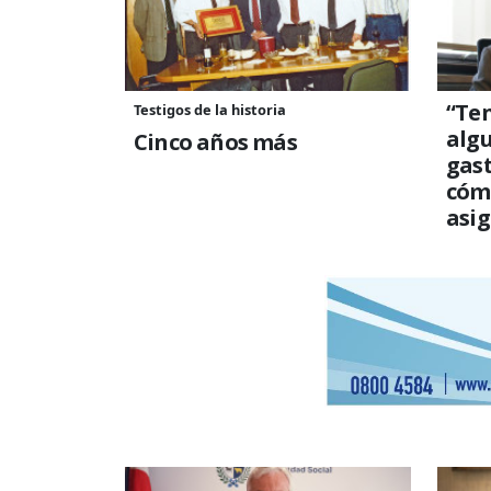
“Te
Testigos de la historia
algu
Cinco años más
gast
cóm
asi