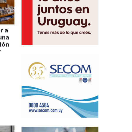
r a
una
ción
r