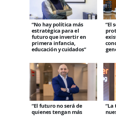
“No hay política más
“El 
estratégica para el
prot
futuro que invertir en
exis
primera infancia,
con
educación y cuidados”
gene
“El futuro no será de
“La 
quienes tengan más
nues