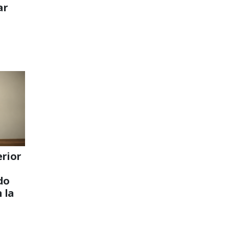
ar
erior
do
 la