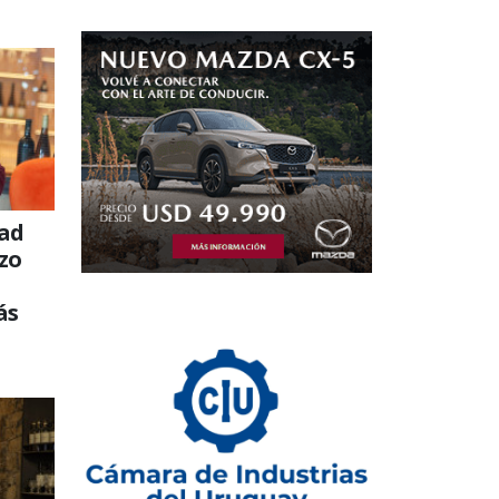
dad
azo
ás