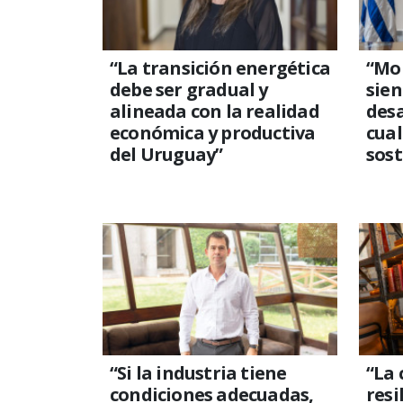
“La transición energética
“Mo
debe ser gradual y
sie
alineada con la realidad
desa
económica y productiva
cual
del Uruguay”
sost
“Si la industria tiene
“La
condiciones adecuadas,
resi