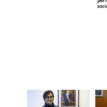
per
soc