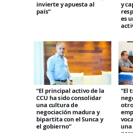
invierte y apuesta al
y ca
país”
resp
es u
acti
“El principal activo de la
"El 
CCU ha sido consolidar
neg
una cultura de
otro
negociación madura y
emp
bipartita con el Sunca y
voca
el gobierno”
una