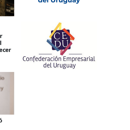
r
l
recer
ó