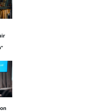
ir
o”
son