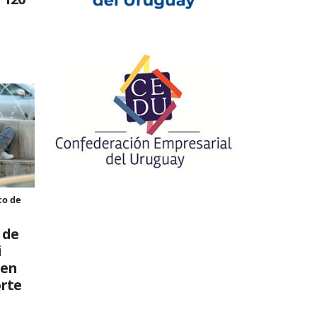
a
co de
 de
i
 en
rte