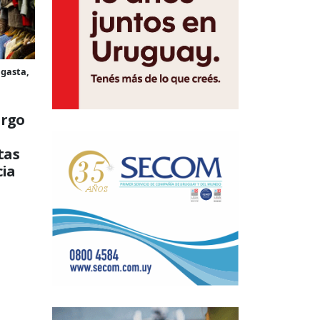
 gasta,
argo
tas
cia