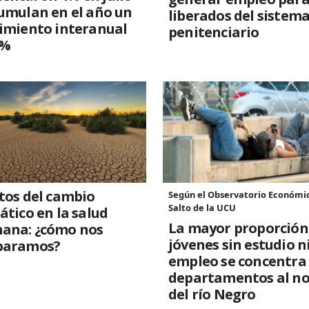
umulan en el año un
liberados del sistem
imiento interanual
penitenciario
2%
tos del cambio
Según el Observatorio Económi
Salto de la UCU
ático en la salud
La mayor proporción
ana: ¿cómo nos
jóvenes sin estudio n
paramos?
empleo se concentra
departamentos al no
del río Negro