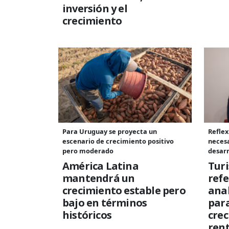
inversión y el
crecimiento
Para Uruguay se proyecta un
Reflex
escenario de crecimiento positivo
necesa
pero moderado
desarr
América Latina
Tur
mantendrá un
refe
crecimiento estable pero
anal
bajo en términos
para
históricos
cre
rent