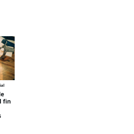
ial
de
 fin
s