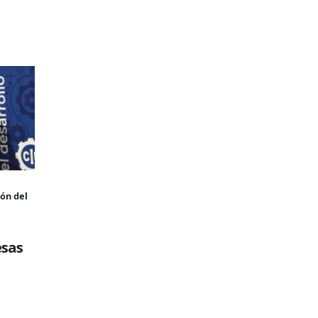
ión del
esas