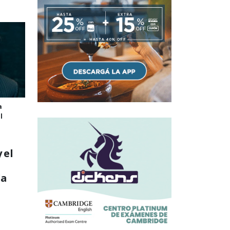
a
l
 el
la