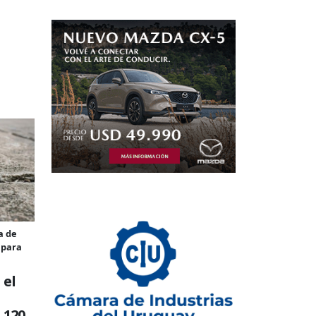
a de
 para
 el
 120