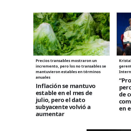
Precios transables mostraron un
Krista
incremento, pero los no transables se
geren
mantuvieron estables en términos
Intern
anuales
“Pro
Inflación se mantuvo
per
estable en el mes de
de c
julio, pero el dato
com
subyacente volvió a
en e
aumentar