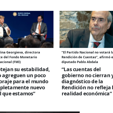
lina Georgieva, directora
“El Partido Nacional no votará l
te del Fondo Monetario
Rendición de Cuentas”, afirmó e
acional (FMI)
diputado Pablo Abdala
tejan su estabilidad,
“Las cuentas del
o agreguen un poco
gobierno no cierran y
oraje para el mundo
diagnóstico de la
pletamente nuevo
Rendición no refleja 
l que estamos”
realidad económica”