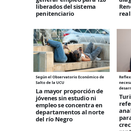
liberados del sistema
Rend
penitenciario
rea
Según el Observatorio Económico de
Reflex
Salto de la UCU
necesa
desarr
La mayor proporción de
Tur
jóvenes sin estudio ni
refe
empleo se concentra en
anal
departamentos al norte
para
del río Negro
cre