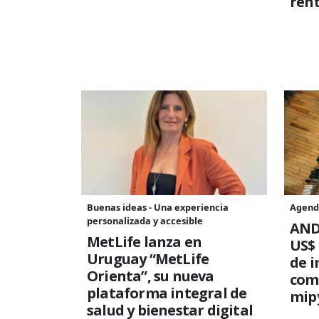
rent
Buenas ideas - Una experiencia
Agend
personalizada y accesible
AND
MetLife lanza en
US$ 
Uruguay “MetLife
de i
Orienta”, su nueva
comp
plataforma integral de
mip
salud y bienestar digital