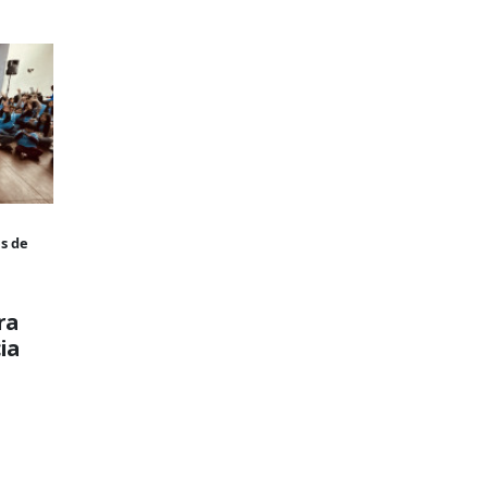
s de
ra
ia