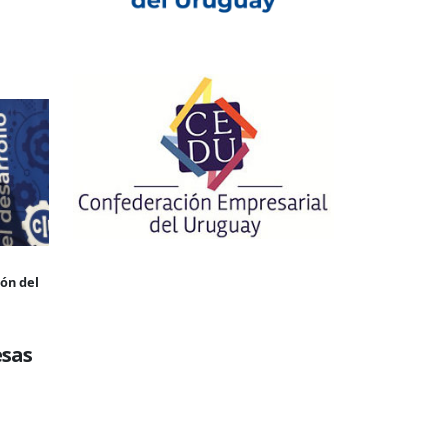
ión del
esas