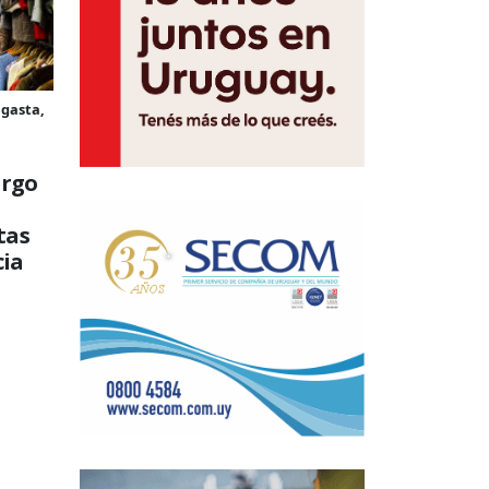
 gasta,
argo
tas
cia