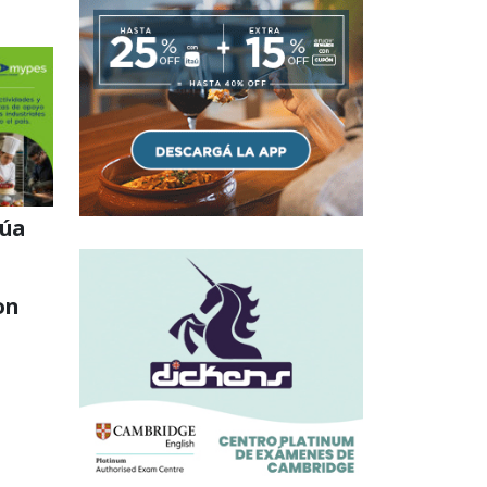
núa
on