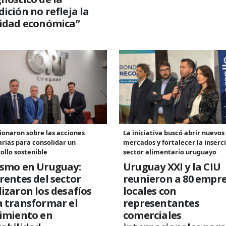
ición no refleja la
lidad económica”
ionaron sobre las acciones
La iniciativa buscó abrir nuevos
rias para consolidar un
mercados y fortalecer la inserc
ollo sostenible
sector alimentario uruguayo
ismo en Uruguay:
Uruguay XXI y la CIU
rentes del sector
reunieron a 80 empr
izaron los desafíos
locales con
 transformar el
representantes
cimiento en
comerciales