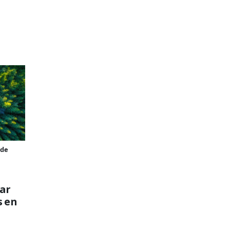
rde
ar
s en