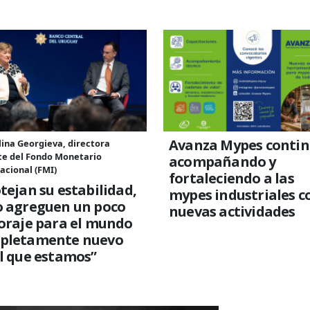
Avanza Mypes conti
lina Georgieva, directora
te del Fondo Monetario
acompañando y
acional (FMI)
fortaleciendo a las
tejan su estabilidad,
mypes industriales c
o agreguen un poco
nuevas actividades
oraje para el mundo
pletamente nuevo
l que estamos”