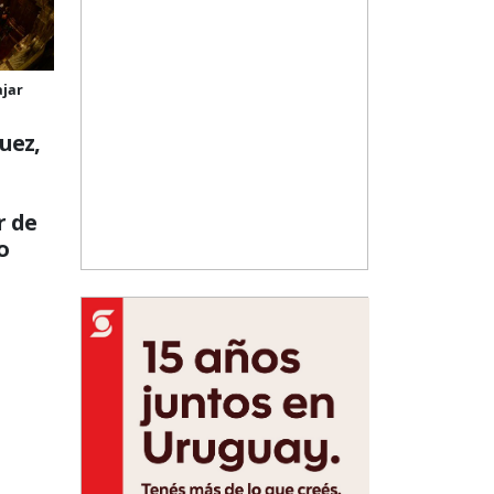
ajar
uez,
r de
o