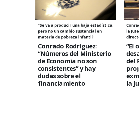
“Se va a producir una baja estadística,
Conrad
pero no un cambio sustancial en
la Jut
materia de pobreza infantil”
direct
Conrado Rodríguez:
“El 
“Números del Ministerio
desa
de Economía no son
del 
consistentes” y hay
pro
dudas sobre el
exm
financiamiento
la J