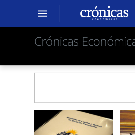
menu
Crónicas Económic