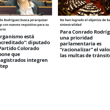
o Rodríguez busca jerarquizar
No han logrado el objetivo de b
ep con nuevos requisitos para su
siniestralidad
orio
Para Conrado Rodríg
organismo está
una prioridad
creditado”: diputado
parlamentaria es
Partido Colorado
“racionalizar” el valo
pone que
las multas de tránsit
agistrados integren
utep