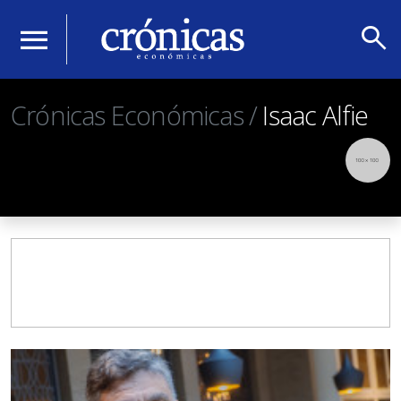
search
menu
Crónicas Económicas /
Isaac Alfie