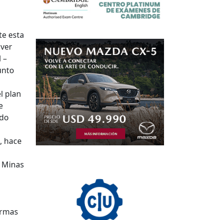
te esta
 ver
 –
unto
l plan
e
ndo
, hace
, Minas
ormas