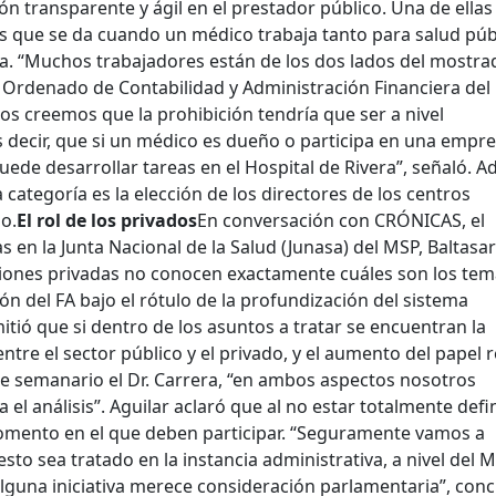
ión transparente y ágil en el prestador público. Una de ella
ses que se da cuando un médico trabaja tanto para salud púb
. “Muchos trabajadores están de los dos lados del mostrad
o Ordenado de Contabilidad y Administración Financiera del
os creemos que la prohibición tendría que ser a nivel
s decir, que si un médico es dueño o participa en una empr
ede desarrollar tareas en el Hospital de Rivera”, señaló. 
categoría es la elección de los directores de los centros
o.
El rol de los privados
En conversación con CRÓNICAS, el
 en la Junta Nacional de la Salud (Junasa) del MSP, Baltasar
tuciones privadas no conocen exactamente cuáles son los te
ón del FA bajo el rótulo de la profundización del sistema
itió que si dentro de los asuntos a tratar se encuentran la
tre el sector público y el privado, y el aumento del papel 
te semanario el Dr. Carrera, “en ambos aspectos nosotros
l análisis”. Aguilar aclaró que al no estar totalmente defi
momento en el que deben participar. “Seguramente vamos a
sto sea tratado en la instancia administrativa, a nivel del 
 alguna iniciativa merece consideración parlamentaria”, conc