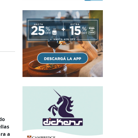
do
llas
ara a