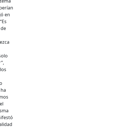
 tema
berían
jó en
 “Es
 de
lezca
solo
”,
los
ho
 ha
emos
el
isma
ifestó
alidad