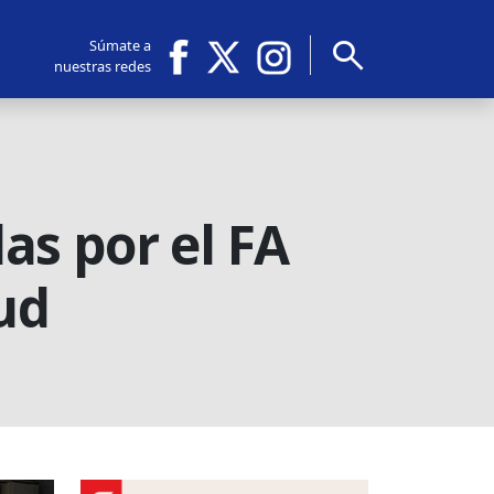
search
Súmate a
nuestras redes
as por el FA
ud