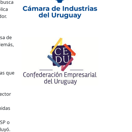
s busca
lica
or.
esa de
Además,
mas que
rector
nidas
MSP o
luyó.