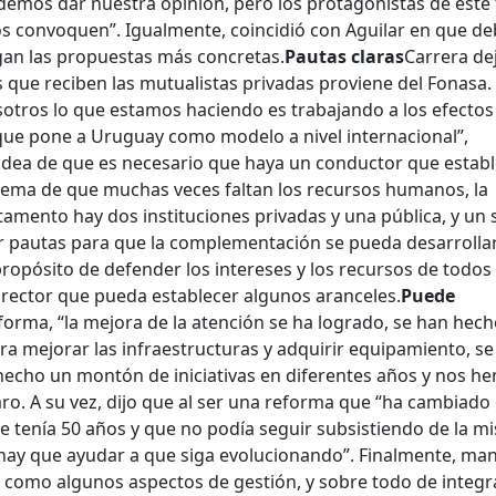
demos dar nuestra opinión, pero los protagonistas de este
s convoquen”. Igualmente, coincidió con Aguilar en que de
gan las propuestas más concretas.
Pautas claras
Carrera de
s que reciben las mutualistas privadas proviene del Fonasa.
osotros lo que estamos haciendo es trabajando a los efectos
que pone a Uruguay como modelo a nivel internacional”,
 idea de que es necesario que haya un conductor que estab
oblema de que muchas veces faltan los recursos humanos, la
tamento hay dos instituciones privadas y una pública, y un 
 pautas para que la complementación se pueda desarrollar
ropósito de defender los intereses y los recursos de todos 
 rector que pueda establecer algunos aranceles.
Puede
forma, “la mejora de la atención se ha logrado, se han hec
a mejorar las infraestructuras y adquirir equipamiento, se
 hecho un montón de iniciativas en diferentes años y nos h
o. A su vez, dijo que al ser una reforma que “ha cambiado 
e tenía 50 años y que no podía seguir subsistiendo de la m
 hay que ayudar a que siga evolucionando”. Finalmente, man
como algunos aspectos de gestión, y sobre todo de integr