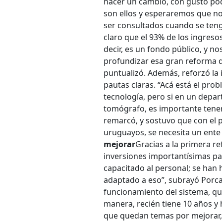
hacer un cambio, con gusto po
son ellos y esperaremos que no
ser consultados cuando se ten
claro que el 93% de los ingreso
decir, es un fondo público, y n
profundizar esa gran reforma 
puntualizó. Además, reforzó la
pautas claras. “Acá está el pr
tecnología, pero si en un depar
tomógrafo, es importante tener
remarcó, y sostuvo que con el p
uruguayos, se necesita un ente
mejorar
Gracias a la primera re
inversiones importantísimas par
capacitado al personal; se han
adaptado a eso”, subrayó Porcar
funcionamiento del sistema, qu
manera, recién tiene 10 años y
que quedan temas por mejorar, 