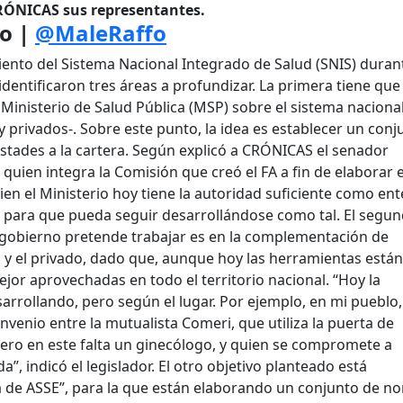
CRÓNICAS sus representantes.
o |
@MaleRaffo
iento del Sistema Nacional Integrado de Salud (SNIS) duran
identificaron tres áreas a profundizar. La primera tiene que
l Ministerio de Salud Pública (MSP) sobre el sistema nacional
y privados-. Sobre este punto, la idea es establecer un conj
tades a la cartera. Según explicó a CRÓNICAS el senador
quien integra la Comisión que creó el FA a fin de elaborar e
ien el Ministerio hoy tiene la autoridad suficiente como ent
a para que pueda seguir desarrollándose como tal. El segu
e gobierno pretende trabajar es en la complementación de
co y el privado, dado que, aunque hoy las herramientas están
ejor aprovechadas en todo el territorio nacional. “Hoy la
rrollando, pero según el lugar. Por ejemplo, en mi pueblo
nvenio entre la mutualista Comeri, que utiliza la puerta de
pero en este falta un ginecólogo, y quien se compromete a
da”, indicó el legislador. El otro objetivo planteado está
ía de ASSE”, para la que están elaborando un conjunto de n