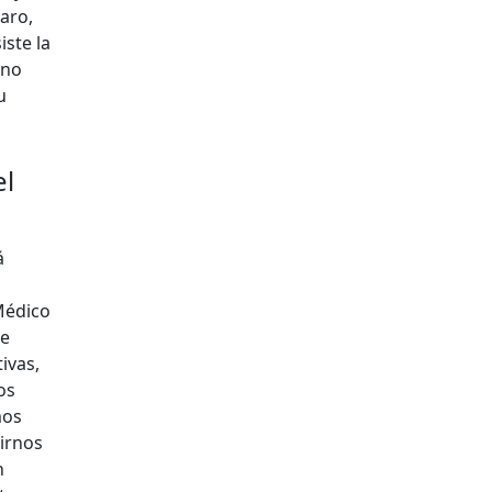
caro,
ste la
 no
u
el
á
 Médico
se
ivas,
os
mos
cirnos
n