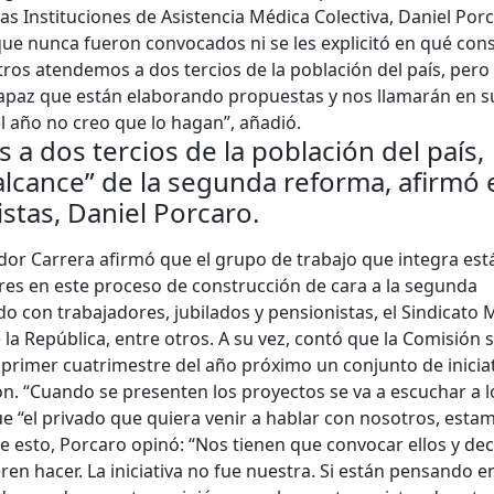
las Instituciones de Asistencia Médica Colectiva, Daniel Por
ue nunca fueron convocados ni se les explicitó en qué consi
ros atendemos a dos tercios de la población del país, pero
apaz que están elaborando propuestas y nos llamarán en s
l año no creo que lo hagan”, añadió.
a dos tercios de la población del país,
lcance” de la segunda reforma, afirmó 
stas, Daniel Porcaro.
dor Carrera afirmó que el grupo de trabajo que integra est
res en este proceso de construcción de cara a la segunda
o con trabajadores, jubilados y pensionistas, el Sindicato
 la República, entre otros. A su vez, contó que la Comisión 
primer cuatrimestre del año próximo un conjunto de iniciat
n. “Cuando se presenten los proyectos se va a escuchar a l
e “el privado que quiera venir a hablar con nosotros, esta
e esto, Porcaro opinó: “Nos tienen que convocar ellos y de
en hacer. La iniciativa no fue nuestra. Si están pensando e