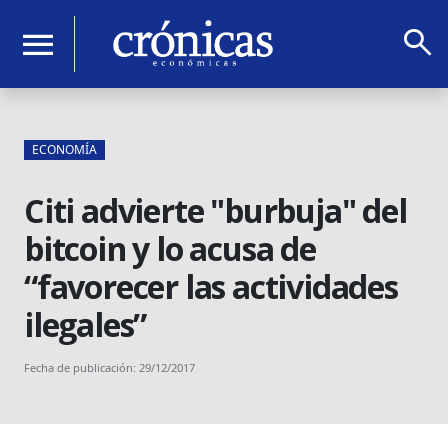
search
menu
ECONOMÍA
Citi advierte "burbuja" del
bitcoin y lo acusa de
“favorecer las actividades
ilegales”
Fecha de publicación: 29/12/2017