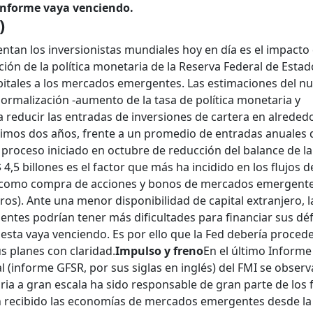
onforme vaya venciendo.
)
ntan los inversionistas mundiales hoy en día es el impacto
ión de la política monetaria de la Reserva Federal de Estad
apitales a los mercados emergentes. Las estimaciones del n
ormalización -aumento de la tasa de política monetaria y
a reducir las entradas de inversiones de cartera en alreded
ximos dos años, frente a un promedio de entradas anuales
 proceso iniciado en octubre de reducción del balance de la
,5 billones es el factor que más ha incidido en los flujos d
os como compra de acciones y bonos de mercados emergent
ros). Ante una menor disponibilidad de capital extranjero, l
es podrían tener más dificultades para financiar sus défi
esta vaya venciendo. Es por ello que la Fed debería proced
 planes con claridad.
Impulso y freno
En el último Informe
al (informe GFSR, por sus siglas en inglés) del FMI se obser
ria a gran escala ha sido responsable de gran parte de los f
n recibido las economías de mercados emergentes desde la 