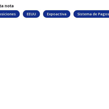
ta nota
osiciones
EEUU
Expoactiva
Sistema de Pago