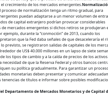
 el crecimiento de los mercados emergentes.
Normalizaci
el proceso de normalización tenga un ritmo gradual, para
emergentes puedan adaptarse a un menor volumen de entr
tados de capital extranjero podrían provocar considerables
os de mercados emergentes si dichos retiros se produjeran 
or ejemplo, durante la “conmoción” de 2013, cuando los
pretaron que la Fed daba señales de que desaceleraría el r
lo previsto, se registraron salidas de capitales de los mer
rededor de US$ 40.000 millones en un lapso de siete sema
de los tipos de cambio y a la caída de precios de los activos
a necesidad de que la Reserva Federal y otros bancos centr
quen su política gradualmente. Para garantizar un proces
oridades monetarias deben presentar y comunicar adecuada
s tenencias de títulos e informar sobre posibles modificaci
del Departamento de Mercados Monetarios y de Capital d