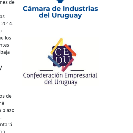
ones de
o
ías
 2014.
o
e los
entes
 baja
y
jos de
rá
o plazo
.
entará
rio