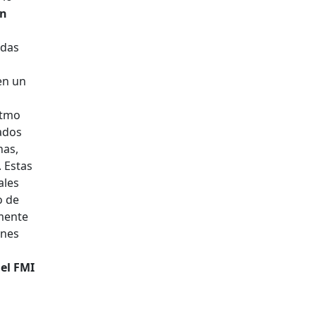
ón
adas
en un
itmo
cados
nas,
. Estas
ales
o de
mente
ones
el FMI