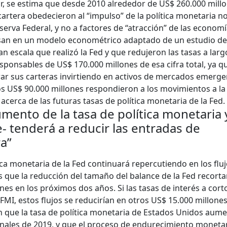
ar, se estima que desde 2010 alrededor de US$ 260.000 mill
cartera obedecieron al “impulso” de la política monetaria n
serva Federal, y no a factores de “atracción” de las econom
asan en un modelo econométrico adaptado de un estudio de
n escala que realizó la Fed y que redujeron las tasas a larg
ponsables de US$ 170.000 millones de esa cifra total, ya qu
brar sus carteras invirtiendo en activos de mercados emerg
s US$ 90.000 millones respondieron a los movimientos a la
acerca de las futuras tasas de política monetaria de la Fed.
mento de la tasa de política monetaria 
- tenderá a reducir las entradas de
ra”
ca monetaria de la Fed continuará repercutiendo en los flu
 que la reducción del tamaño del balance de la Fed recorta
nes en los próximos dos años. Si las tasas de interés a cort
FMI, estos flujos se reducirían en otros US$ 15.000 millones
 que la tasa de política monetaria de Estados Unidos aum
nales de 2019, y que el proceso de endurecimiento moneta