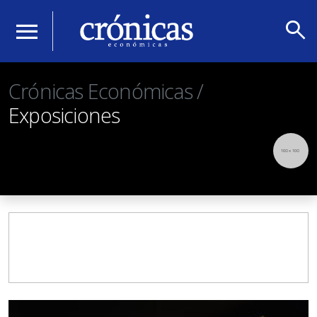
search
menu
Crónicas Económicas /
Exposiciones