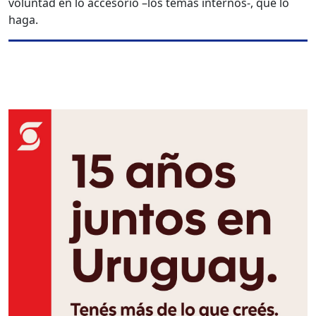
voluntad en lo accesorio –los temas internos-, que lo
haga.