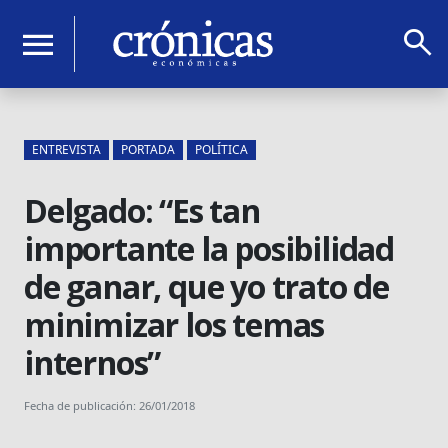
search
menu
ENTREVISTA
PORTADA
POLÍTICA
Delgado: “Es tan
importante la posibilidad
de ganar, que yo trato de
minimizar los temas
internos”
Fecha de publicación: 26/01/2018