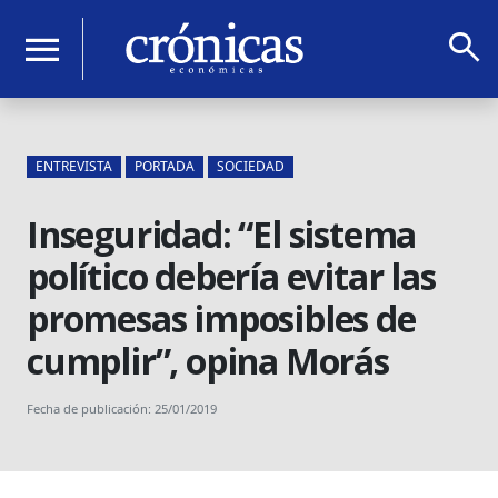
search
menu
ENTREVISTA
PORTADA
SOCIEDAD
Inseguridad: “El sistema
político debería evitar las
promesas imposibles de
cumplir”, opina Morás
Fecha de publicación: 25/01/2019