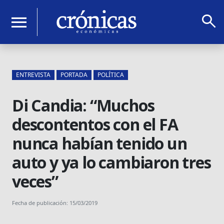
search
menu
ENTREVISTA
PORTADA
POLÍTICA
Di Candia: “Muchos
descontentos con el FA
nunca habían tenido un
auto y ya lo cambiaron tres
veces”
Fecha de publicación: 15/03/2019