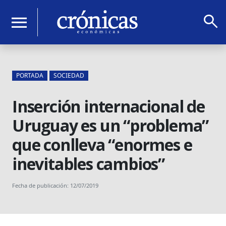
search
menu
PORTADA
SOCIEDAD
Inserción internacional de
Uruguay es un “problema”
que conlleva “enormes e
inevitables cambios”
Fecha de publicación: 12/07/2019