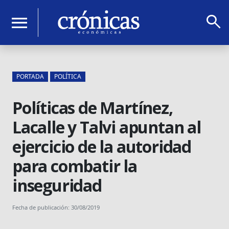
search
menu
PORTADA
POLÍTICA
Políticas de Martínez,
Lacalle y Talvi apuntan al
ejercicio de la autoridad
para combatir la
inseguridad
Fecha de publicación: 30/08/2019