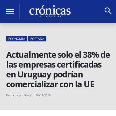
search
menu
ECONOMÍA
PORTADA
Actualmente solo el 38% de
las empresas certificadas
en Uruguay podrían
comercializar con la UE
Fecha de publicación: 08/11/2019