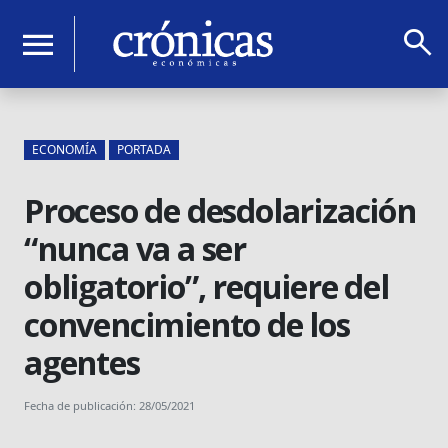
search
menu
ECONOMÍA
PORTADA
Proceso de desdolarización
“nunca va a ser
obligatorio”, requiere del
convencimiento de los
agentes
Fecha de publicación: 28/05/2021