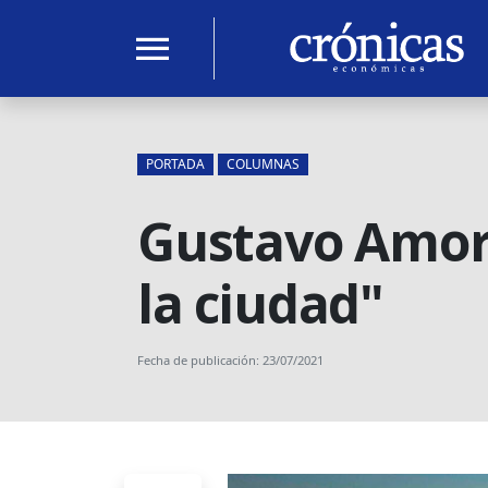
menu
PORTADA
COLUMNAS
Gustavo Amor: 
la ciudad"
Fecha de publicación: 23/07/2021