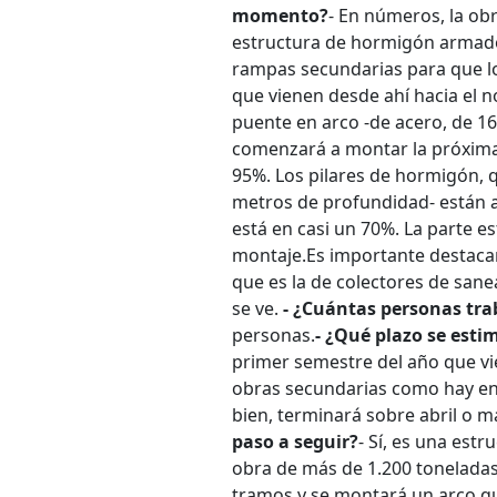
momento?
- En números, la obr
estructura de hormigón armado 
rampas secundarias para que lo
que vienen desde ahí hacia el n
puente en arco -de acero, de 1
comenzará a montar la próxim
95%. Los pilares de hormigón, 
metros de profundidad- están a
está en casi un 70%. La parte 
montaje.
Es importante destaca
que es la de colectores de sane
se ve.
- ¿Cuántas personas tra
personas.
- ¿Qué plazo se esti
primer semestre del año que vie
obras secundarias como hay en l
bien, terminará sobre abril o m
paso a seguir?
- Sí, es una est
obra de más de 1.200 toneladas
tramos y se montará un arco que