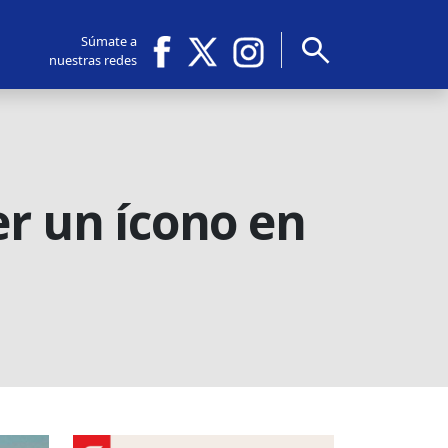
search
Súmate a
nuestras redes
er un ícono en