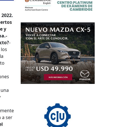
 2022.
uertos
e y
na.
-
ucto?
-
 los
la
rto
iones
 una
y
damente
 a ser
el