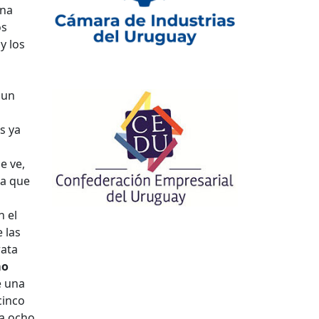
una
os
y los
 un
s ya
e ve,
la que
n el
 las
rata
mo
e una
cinco
 a ocho