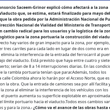
consorcio Saceem-Grinor explicó cómo afectará a la zona
 Viaducto que, se estima, estará finalizado para mayo del
que la obra pedida por la Administración Nacional de P
Dirección Nacional de Vialidad del Ministerio de Transport
 cambio radical para los usuarios y la logística de la zo
ogístico para la zona portuaria la construcción del viad
yecto hay varios de gran impacto para la zona, por ejemplo,
er tres carriles para cada lado en lugar de dos como era en 
 elimina la interferencia de la entrada del ferrocarril al pue
jo del viaducto. Está previsto que haya entre cuatro y siete
erto; serían de 8 a 14 interrupciones diarias. En las condic
de la rambla portuaria tenían que parar.
Además, todos los
 calle Colombia ahora lo harán por el Acceso Norte, que es
on la obra. Que la entrada de camiones sea por allí facilita 
a zona al eliminar la interferencia de los vehículos con los
 el puerto aumenta su superficie explotable en aproxima
 límite portuario hacia el viaducto.
Todos esos cambios van
s y para la zona.
- ¿Cómo va el avance de las obras hasta 