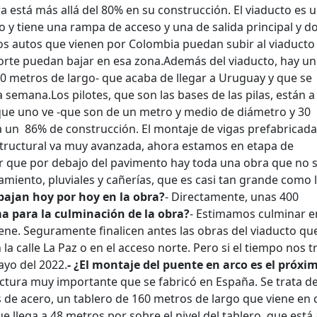
a está más allá del 80% en su construcción. El viaducto es 
y tiene una rampa de acceso y una de salida principal y d
s autos que vienen por Colombia puedan subir al viaducto 
orte puedan bajar en esa zona.
Además del viaducto, hay un
60 metros de largo- que acaba de llegar a Uruguay y que se
a semana.
Los pilotes, que son las bases de las pilas, están a
que uno ve -que son de un metro y medio de diámetro y 30
 un 86% de construcción. El montaje de vigas prefabricada
estructural va muy avanzada, ahora estamos en etapa de
r que por debajo del pavimento hay toda una obra que no s
amiento, pluviales y cañerías, que es casi tan grande como 
bajan hoy por hoy en la obra?
- Directamente, unas 400
ma para la culminación de la obra?
- Estimamos culminar e
ne. Seguramente finalicen antes las obras del viaducto que
a calle La Paz o en el acceso norte. Pero si el tiempo nos t
ayo del 2022.
- ¿El montaje del puente en arco es el próxi
ructura muy importante que se fabricó en España. Se trata d
 de acero, un tablero de 160 metros de largo que viene en 
 llega a 48 metros por sobre el nivel del tablero, que está