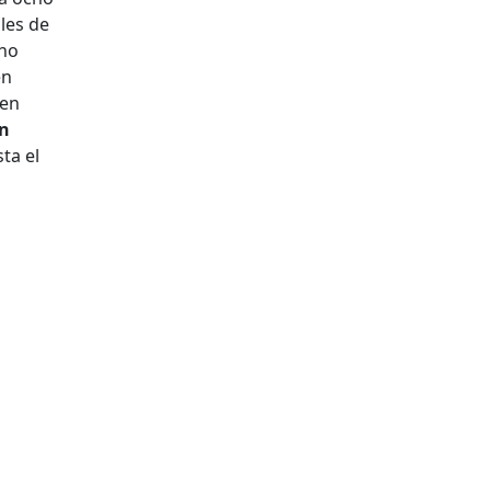
les de
cho
en
 en
En
ta el