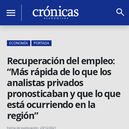
search
menu
ECONOMÍA
PORTADA
Recuperación del empleo:
“Más rápida de lo que los
analistas privados
pronosticaban y que lo que
está ocurriendo en la
región”
Fecha de publicación: 23/12/2021