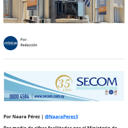
Por:
Redacción
Por Naara Pérez |
@NaaraPerez3