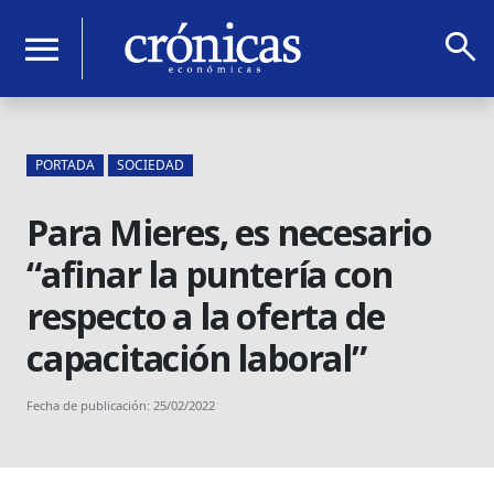
search
menu
PORTADA
SOCIEDAD
Para Mieres, es necesario
“afinar la puntería con
respecto a la oferta de
capacitación laboral”
Fecha de publicación: 25/02/2022