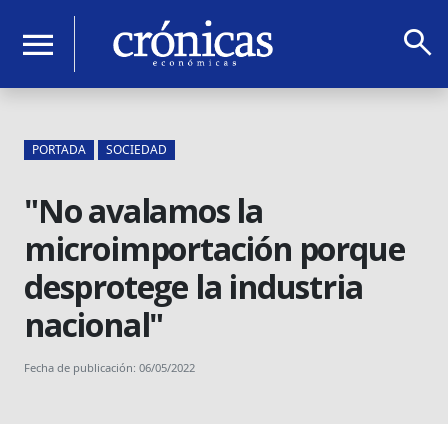
search
menu
PORTADA
SOCIEDAD
"No avalamos la
microimportación porque
desprotege la industria
nacional"
Fecha de publicación: 06/05/2022