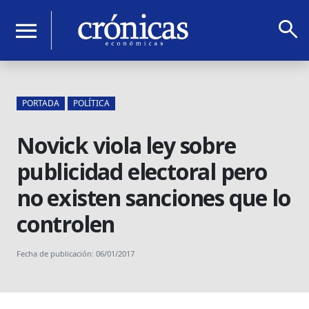
search
menu
PORTADA
POLÍTICA
Novick viola ley sobre
publicidad electoral pero
no existen sanciones que lo
controlen
Fecha de publicación: 06/01/2017