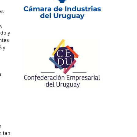
a.
,
ido y
ntes
% y
a
e
n tan