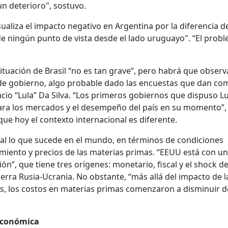
n deterioro", sostuvo.
isualiza el impacto negativo en Argentina por la diferencia d
de ningún punto de vista desde el lado uruguayo". “El prob
ituación de Brasil “no es tan grave”, pero habrá que obser
 de gobierno, algo probable dado las encuestas que dan co
ácio “Lula” Da Silva. “Los primeros gobiernos que dispuso L
ara los mercados y el desempeño del país en su momento”,
ue hoy el contexto internacional es diferente.
al lo que sucede en el mundo, en términos de condiciones
imiento y precios de las materias primas. “EEUU está con un
n”, que tiene tres orígenes: monetario, fiscal y el shock d
erra Rusia-Ucrania. No obstante, “más allá del impacto de l
s, los costos en materias primas comenzaron a disminuir d
oeconómica