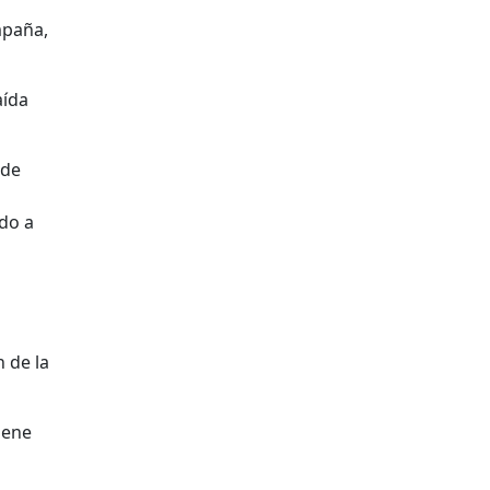
mpaña,
aída
 de
do a
n de la
iene