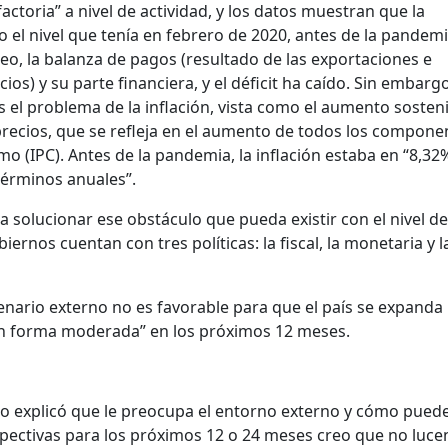
factoria” a nivel de actividad, y los datos muestran que la
el nivel que tenía en febrero de 2020, antes de la pandemi
eo, la balanza de pagos (resultado de las exportaciones e
ios) y su parte financiera, y el déficit ha caído. Sin embargo
 el problema de la inflación, vista como el aumento sosten
 precios, que se refleja en el aumento de todos los compone
mo (IPC). Antes de la pandemia, la inflación estaba en “8,32
términos anuales”.
 solucionar ese obstáculo que pueda existir con el nivel de
iernos cuentan con tres políticas: la fiscal, la monetaria y l
enario externo no es favorable para que el país se expanda
en forma moderada” en los próximos 12 meses.
to explicó que le preocupa el entorno externo y cómo pued
pectivas para los próximos 12 o 24 meses creo que no luce