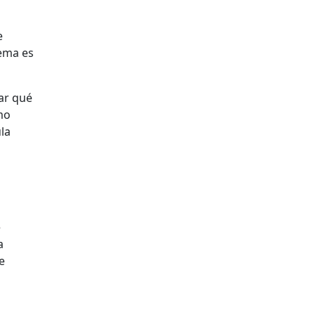
e
lema es
var qué
mo
ula
e
a
e