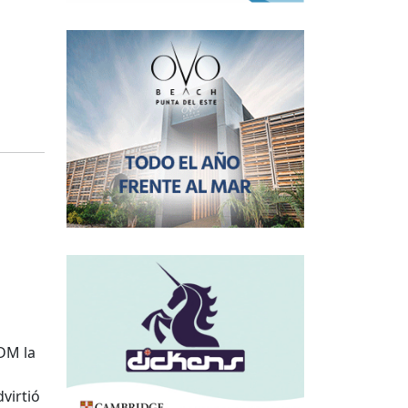
DM la
virtió