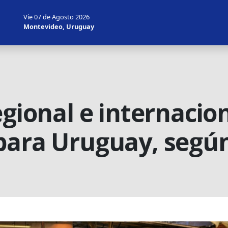
Vie 07 de Agosto 2026
Montevideo, Uruguay
egional e internacio
para Uruguay, segú