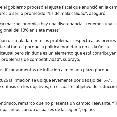
 el gobierno procesó el ajuste fiscal que anunció en la ca
reció ser lo prometido. “Es de mala calidad”, aseguró.
tica macroeconómica hay una discrepancia: “tenemos una c
egional del 13% en siete meses”.
úan disimuladamente los problemas respecto a los precios
ar al tanto'' porque la política monetaria no es la única
ticausal pero sin duda es un elemento que está contribuyen
r problemas de competitividad”, subrayó.
ustificar aumentos de inflación a mediano plazo porque
2025 la inflación se ubique levemente por debajo del 6%”.
nfasis en los objetivos, en el cual “el objetivo de reducció
onómico, remarcó que no presenta un cambio relevante. “T
paramos con otros países de la región”, opinó.