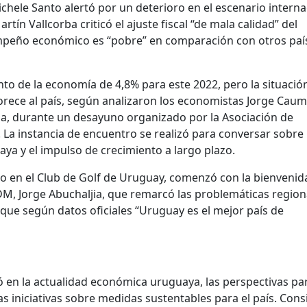
ichele Santo alertó por un deterioro en el escenario interna
rtín Vallcorba criticó el ajuste fiscal “de mala calidad” del
empeño económico es “pobre” en comparación con otros paí
to de la economía de 4,8% para este 2022, pero la situació
orece al país, según analizaron los economistas Jorge Caum
ba, durante un desayuno organizado por la Asociación de
La instancia de encuentro se realizó para conversar sobre 
ya y el impulso de crecimiento a largo plazo.
do en el Club de Golf de Uruguay, comenzó con la bienvenid
DM, Jorge Abuchaljia, que remarcó las problemáticas region
 que según datos oficiales “Uruguay es el mejor país de
 en la actualidad económica uruguaya, las perspectivas par
as iniciativas sobre medidas sustentables para el país. Cons