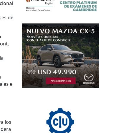
cional
ses del
n
ont,
la
a
ales e
a los
idera