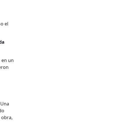
o el
nda
ó en un
eron
. Una
ndo
 obra,