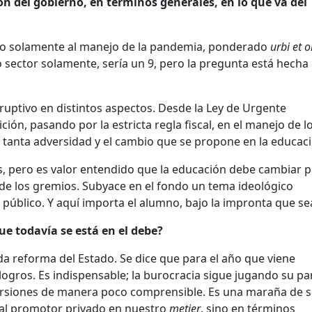
ón del gobierno, en términos generales, en lo que va del
fiero solamente al manejo de la pandemia, ponderado
urbi et o
 sector solamente, sería un 9, pero la pregunta está hecha
ruptivo en distintos aspectos. Desde la Ley de Urgente
ión, pasando por la estricta regla fiscal, en el manejo de l
a tanta adversidad y el cambio que se propone en la educac
, pero es valor entendido que la educación debe cambiar p
a de los gremios. Subyace en el fondo un tema ideológico
 público. Y aquí importa el alumno, bajo la impronta que se
ue todavía se está en el debe?
a reforma del Estado. Se dice que para el año que viene
gros. Es indispensable; la burocracia sigue jugando su par
versiones de manera poco comprensible. Es una maraña de s
al promotor privado en nuestro
metier
, sino en términos