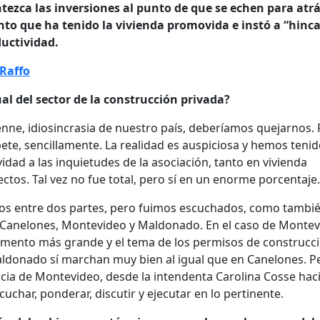
ezca las inversiones al punto de que se echen para atrá
ento que ha tenido la vivienda promovida e instó a “hinca
ductividad.
Raffo
al del sector de la construcción privada?
nne, idiosincrasia de nuestro país, deberíamos quejarnos.
e, sencillamente. La realidad es auspiciosa y hemos tenid
idad a las inquietudes de la asociación, tanto en vivienda
s. Tal vez no fue total, pero sí en un enorme porcentaje.
os entre dos partes, pero fuimos escuchados, como tambié
e Canelones, Montevideo y Maldonado. En el caso de Monte
tamento más grande y el tema de los permisos de construcc
Maldonado sí marchan muy bien al igual que en Canelones. P
encia de Montevideo, desde la intendenta Carolina Cosse hac
uchar, ponderar, discutir y ejecutar en lo pertinente.