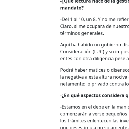
-¿Qué lectura hace de la gesti
mandato?
-Del 1 al 10, un 8. Y no me re
Claro, si me ocupara de nuestro
términos generales.
Aquí ha habido un gobierno dis
Consideración (LUC) y su imposic
entes con otra diligencia pese 
Podrá haber matices o disensos
la negativa a esta altura nociv
netamente: lo privado contra lo
-¿En qué aspectos considera q
-Estamos en el debe en la manid
comenzarán a verse pequeños lo
los trámites enlentecen las in
que desestimula no solamente 