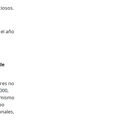
ciosos.
 el año
s
de
ores no
000,
o mismo
po
onales,