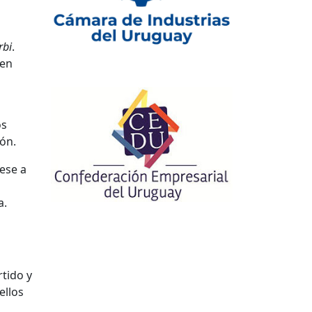
rbi
.
 en
os
ión.
ese a
a.
tido y
ellos