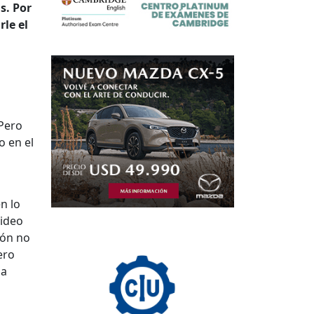
s. Por
rle el
 Pero
o en el
n lo
video
ión no
ero
ia