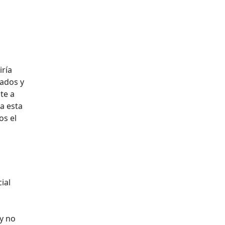
iría
lados y
te a
a esta
os el
ial
 y no