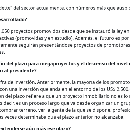
edette” del sector actualmente, con números más que auspi
esarrollado?
050 proyectos promovidos desde que se instauró la ley en
 activas (promovidas y en estudio). Además, el futuro es por
amente seguirán presentándose proyectos de promotore
es.
ión del plazo para megaproyectos y el descenso del nivel 
zo al presidente?
cifra de inversión. Anteriormente, la mayoría de los promot
 con una inversión que anda en el entorno de los US$ 2.500.
ión del plazo refiere a que un proyecto inmobiliario no es l
s decir, es un proceso largo que va desde organizar un gru
omprar terreno, ver la gente de la que se dispone, profesi
as veces determinaba que el plazo anterior no alcanzaba.
 extenderse aún más ese plazo?