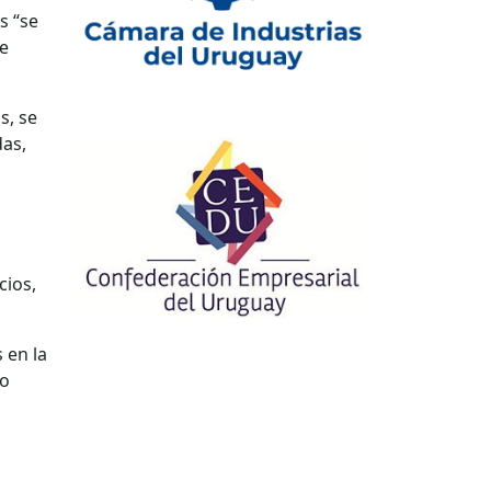
s “se
de
s, se
das,
cios,
 en la
co