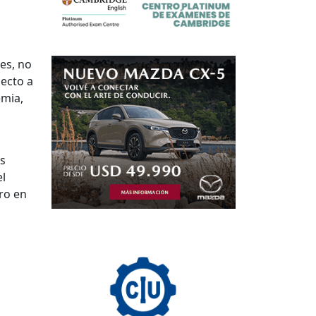
les, no
pecto a
emia,
n
as
el
ero en