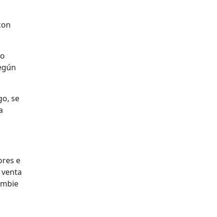
con
no
según
go, se
a
ores e
 venta
ambie