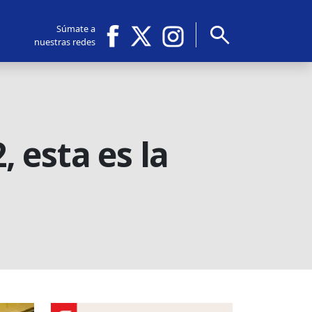
search
Súmate a
nuestras redes
, esta es la