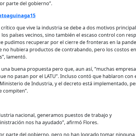
por parte del gobierno”.
toaguinaga15
crítico que vive la industria se debe a dos motivos principa
n los países vecinos, sino también el escaso control con res
ue pudimos recuperar por el cierre de fronteras en la pand
e no hubiera productos de contrabando, pero los costos e
s”, lamentó.
ue una buena propuesta pero que, aun así, “muchas empres
e no pasan por el LATU”. Incluso contó que hablaron con 
l Ministerio de Industria, y el decreto está implementado, p
e compiten”.
dustria nacional, generamos puestos de trabajo y
istración nos ha ayudado”, afirmó Flores.
por parte del gobierno, pero no han logrado tomar ninguna