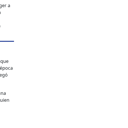
ger a
n
e
, que
 época
regó
una
quien