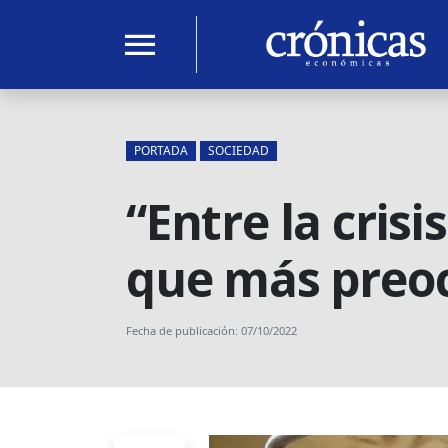
menu
PORTADA
SOCIEDAD
“Entre la crisi
que más preo
Fecha de publicación: 07/10/2022