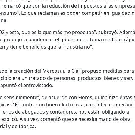
o, remarcó que con la reducción de impuestos a las empresa
consumo”. Lo que reclaman es poder competir en igualdad 
ina.
2002 y esta, que es la que más me preocupa”, subrayó. Ademá
que produjo la pandemia, “el gobierno no toma medidas rápi
n y tiene beneficios que la industria no”.
sde la creación del Mercosur, la Ciali propuso medidas para
ncipio era un tratado de personas, productos, bienes y servi
 apuntó el entrevistado.
do sensiblemente”, de acuerdo con Flores, quien hizo énfasis
nicas. “Encontrar un buen electricista, carpintero o mecáni
lenos de abogados y contadores; nos están obligando a
 explicó. A su vez, comentó que se necesita mano de obra
ial y de fábrica.